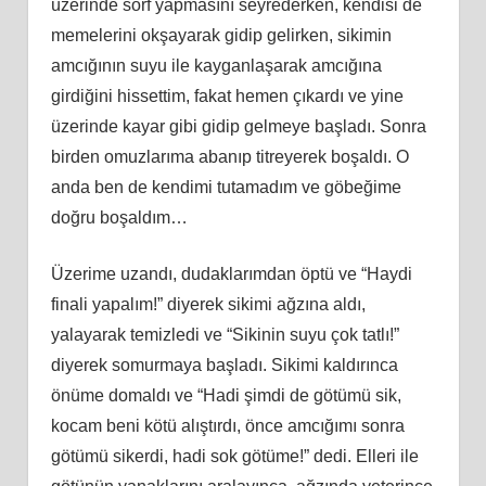
üzerinde sörf yapmasını seyrederken, kendisi de
memelerini okşayarak gidip gelirken, sikimin
amcığının suyu ile kayganlaşarak amcığına
girdiğini hissettim, fakat hemen çıkardı ve yine
üzerinde kayar gibi gidip gelmeye başladı. Sonra
birden omuzlarıma abanıp titreyerek boşaldı. O
anda ben de kendimi tutamadım ve göbeğime
doğ
ru
boşaldım…
Üzerime uzandı, dudaklarımdan öptü ve “Haydi
finali yapalım!” diyerek sikimi ağzına aldı,
yalayarak temizledi ve
“
Sikinin suyu çok tatlı!”
diyerek somurmaya başladı. Sikimi kaldırınca
önüme domaldı ve “Hadi şimdi de götümü sik,
kocam beni kötü alıştırdı, önce amcığımı sonra
götümü sikerdi, hadi sok götüme!” dedi. Elleri ile