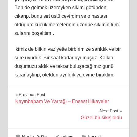
Ben
de gelmek
üzereyken sikimi götünden
çıkarıp, bunu sırt üstü çevirdim ve o hastası
olduğum küçük memelerinin üzerine sikimin tüm
sularını boşalttım…
İkimiz de bitkin vaziyette birbirimize sarıldık ve bir
süre uyuduk. Bir saat kadar uyumuşuz. Kalkıp
duşumuzu aldık ve tekrar buluşacağımız günü
kararlaştırıp, otelden ayrıldık ve evine bıraktım.
Yazı
Previous Post
Kayınbabam Ve Yarrağı – Ensest Hikayeler
gezinmesi
Next Post
Güzel bir sikiş oldu
Mart 7, 2025
admin
Ensest