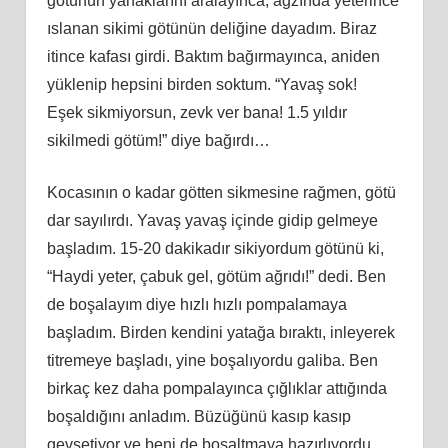
götünün yanaklarını aralayınca, ağzında yeterince
ıslanan sikimi götünün deliğine dayadım. Biraz
itince kafası girdi. Baktım bağırmayınca, aniden
yüklenip hepsini birden soktum. “Yavaş sok!
Eş
ek
sikmiyorsun, zevk ver bana! 1.5 yıldır
sikilmedi götüm!” diye bağırdı…
Kocasının o kadar götten sikmesine rağmen, götü
dar sayılırdı. Yavaş yavaş içinde gidip gelmeye
başladım. 15-20 dakikadır sikiyordum götünü
ki
,
“Haydi yeter, çabuk gel, götüm ağrıdı!” dedi. Ben
de boşalayım diye hızlı hızlı pompalamaya
başladım. Birden kendini yatağa bıraktı, inleyerek
titremeye başladı, yine boşalıyordu galiba. Ben
birkaç kez daha pompalayınca çığlıklar attığında
boşaldığını anladım. Büzüğünü kasıp kasıp
gevşetiyor ve beni de boşaltmaya hazırlıyordu.