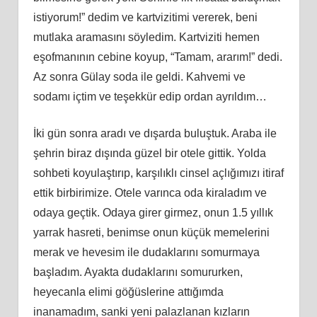
istiyorum!” dedim ve kartvizitimi vererek, beni
mutlaka aramasını
söyledim
. Kartviziti hemen
eşofmanının cebine koyup, “Tamam, ararım!” dedi.
Az sonra Gülay soda ile geldi. Kahvemi ve
sodamı içtim ve teşekkür edip ordan ayrıldım…
İ
ki
gün sonra aradı ve dışarda buluştuk. Araba ile
şehrin biraz dışında güzel bir otele
gittik.
Yolda
sohbeti koyulaştırıp, karşılı
kl
ı cinsel açlığımızı itiraf
ettik birbirimize. Otele varınca oda kiraladım ve
odaya geçtik. Odaya girer girmez, onun 1.5 yıllık
yarrak hasreti, benimse onun küçük memelerini
merak ve hevesim ile dudaklarını somurmaya
başladım. Ayakta dudaklarını somururken,
heyecanla elimi göğüslerine attığımda
inanamadım, sanki yeni palazlanan kızların