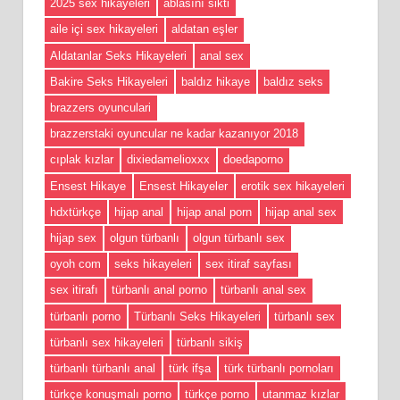
2025 sex hikayeleri
ablasını sikti
aile içi sex hikayeleri
aldatan eşler
Aldatanlar Seks Hikayeleri
anal sex
Bakire Seks Hikayeleri
baldız hikaye
baldız seks
brazzers oyunculari
brazzerstaki oyuncular ne kadar kazanıyor 2018
cıplak kızlar
dixiedamelioxxx
doedaporno
Ensest Hikaye
Ensest Hikayeler
erotik sex hikayeleri
hdxtürkçe
hijap anal
hijap anal porn
hijap anal sex
hijap sex
olgun türbanlı
olgun türbanlı sex
oyoh com
seks hikayeleri
sex itiraf sayfası
sex itirafı
türbanlı anal porno
türbanlı anal sex
türbanlı porno
Türbanlı Seks Hikayeleri
türbanlı sex
türbanlı sex hikayeleri
türbanlı sikiş
türbanlı türbanlı anal
türk ifşa
türk türbanlı pornoları
türkçe konuşmalı porno
türkçe porno
utanmaz kızlar