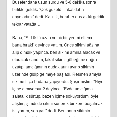
Busefer daha uzun sürdü ve 5-6 dakika sonra
birlikte geldik. “Çok güzeldi, fakat daha
doymadım!” dedi. Kalktık, beraber duş aldık geldik
tekrar yatağa…
Bana, “Sırt üstü uzan ve hiçbir yerimi elleme,
bana bırak!” deyince yattım. Önce sikimi ağzına
alıp dimdik yapınca, ben sikimi
am
ına alacak ve
oturacak sandım, fakat sikimi göbeğime doğru
uzatıp, amcığınının dudaklarını ayırıp sikimin
üzerinde gidip gelmeye başladı. Resmen
am
ıyla
sikime fırça badana yapıyordu. Ş
a
şırmıştım, “Niye
içine almıyorsun? deyince, “Evde amcığıma
salatalık sürtüp, bazen içime sokuyordum, öyle
alıştım, şimdi de sikini sürterek bir kere boşalmak
istiyorum, sen yat!” dedi. Ben onun sikimin