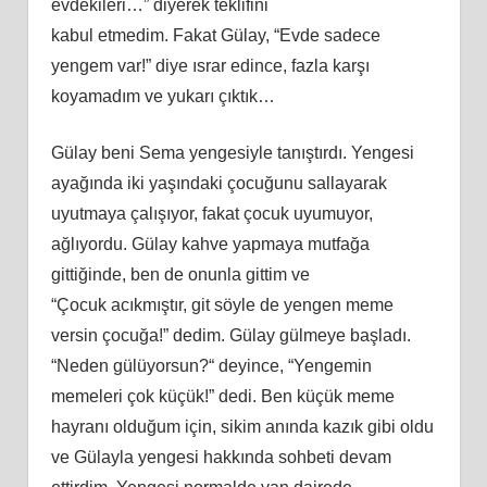
evdekileri…” diyerek teklifini
kabul
etmedim.
Fakat Gülay, “Evde sadece
yengem var!” diye ısrar edince, fazla karşı
koyamadım ve yukarı çıktık…
Gülay beni Sema yengesiyle tanıştırdı. Yengesi
ayağında iki yaşındaki çocuğunu sallayarak
uyutmaya çalışıyor, fakat çocuk uyumuyor,
ağlıyordu. Gülay kahve yapmaya mutfağa
gittiğinde, ben de onunla gittim ve
“Çocuk
ac
ıkmıştır, git söyle de yengen meme
versin çocuğa!” dedim. Gülay gülmeye başladı.
“Neden gülüyorsun?
“
deyince, “Yengemin
memeleri çok küçük!” dedi. Ben küçük meme
hayranı olduğum için,
sikim
anında kazık gibi oldu
ve Gülayla yengesi hakkında sohbeti devam