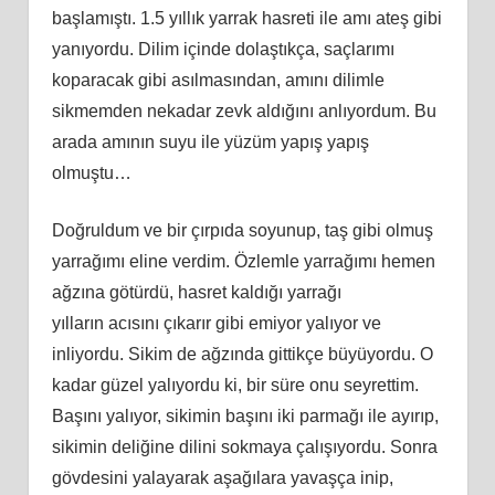
başlamıştı. 1.5 yıllık yarrak hasreti ile
am
ı ateş gibi
yanıyordu. Dilim içinde dolaştıkça, saçlarımı
koparacak gibi asılmasından,
am
ını dilimle
sikmemden nekadar zevk aldığını anlıyordum. Bu
arada
am
ının suyu ile yüzüm yapış yapış
olmuştu…
Doğruldum ve bir çı
rp
ıda soyunup, taş gibi olmuş
yarrağımı eline verdim. Özlemle yarrağımı hemen
ağzına götürdü, hasret kaldığı yarrağı
yılların
ac
ısını çıkarır gibi emiyor yalıyor ve
inliyordu.
Sikim
de ağzında gittikçe büyüyordu. O
kadar güzel yalıyordu
ki
, bir süre onu seyrettim.
Başını yalıyor, sikimin başını iki parmağı ile ayırıp,
sikimin deliğ
ine
dilini sokmaya çalışıyordu. Sonra
gövdesini yalayarak aşağılara yavaşça inip,