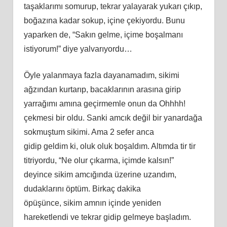
taşaklarımı somurup, tekrar yalayarak yukarı çıkıp,
boğazına kadar sokup, içine çekiyordu. Bunu
yaparken de, “Sakın gelme, içime boşalmanı
istiyorum!” diye yalvarıyordu…
Öyle yalanmaya fazla dayanamadım, sikimi
ağzından kurtarıp, bacaklarının arasına girip
yarrağımı
am
ına geçirmemle onun da Ohhhh!
çekmesi bir oldu. Sanki amcık değil bir yanardağa
sokmuştum sikimi. Ama 2 sefer anca
gidip
geldim
ki, oluk oluk boşaldım. Altımda
tir
tir
titriyordu, “Ne olur çıkarma, içimde kalsın!”
deyince sikim amcığında üzerine uzandım,
dudaklarını öptüm. Birkaç dakika
öpüşünce,
sikim
amnın içinde yeniden
hareketlendi ve tekrar gidip gelmeye başladım.