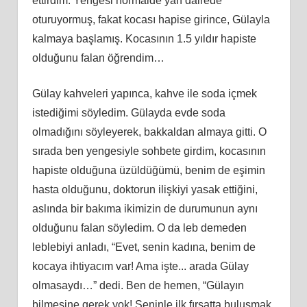
ettirdim. Yengesi normalde yan dairede
oturuyormuş, fakat kocası hapise girince, Gülayla
kalmaya başlamış. Kocasının 1.5 yıldır hapiste
olduğunu falan öğrendim…
Gülay kahveleri yapınca, kahve ile soda içmek
istediğimi söyledim. Gülayda evde soda
olmadığını söyleyerek, bakkaldan almaya gitti. O
sırada ben yengesiyle sohbete girdim, kocasının
hapiste olduğuna üzüldüğümü, benim de eşimin
hasta olduğunu, doktorun ilişkiyi yasak ettiğini,
aslında bir bakıma ikimizin de durumunun aynı
olduğunu falan söyledim. O da leb demeden
leblebiyi anladı, “Evet, senin kadına, benim de
kocaya ihtiyacım var! Ama işte.
..
arada Gülay
olmasaydı…” dedi. Ben de hemen, “Gülayın
bilmesine gerek yok! Seninle ilk fırsatta buluşmak