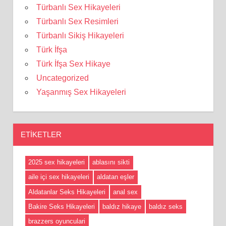
Türbanlı Sex Hikayeleri
Türbanlı Sex Resimleri
Türbanlı Sikiş Hikayeleri
Türk İfşa
Türk İfşa Sex Hikaye
Uncategorized
Yaşanmış Sex Hikayeleri
ETIKETLER
2025 sex hikayeleri
ablasını sikti
aile içi sex hikayeleri
aldatan eşler
Aldatanlar Seks Hikayeleri
anal sex
Bakire Seks Hikayeleri
baldız hikaye
baldız seks
brazzers oyunculari