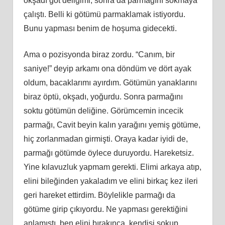
okşadı göt deliğimi, sonra da parmağını sokmaya
çalıştı. Belli ki götümü parmaklamak istiyordu.
Bunu yapması benim de hoşuma gidecekti.
Ama o pozisyonda biraz zordu. “Canım, bir
saniye!” deyip arkamı ona döndüm ve dört ayak
oldum, bacaklarımı ayırdım. Götümün yanaklarını
biraz öptü, okşadı, yoğurdu. Sonra parmağını
soktu götümün deliğine. Görümcemin incecik
parmağı, Cavit beyin kalın yarağını yemiş götüme,
hiç zorlanmadan girmişti. Oraya kadar iyidi de,
parmağı götümde öylece duruyordu. Hareketsiz.
Yine kılavuzluk yapmam gerekti. Elimi arkaya atıp,
elini bileğinden yakaladım ve elini birkaç kez ileri
geri hareket ettirdim. Böylelikle parmağı da
götüme girip çıkıyordu. Ne yapması gerektiğini
anlamıştı, ben elini bırakınca, kendisi sokup