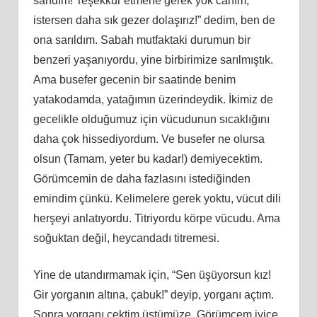
sandım! Teşekkür etmene gerek yok canım,
istersen daha sık gezer dolaşırız!” dedim, ben de
ona sarıldım. Sabah mutfaktaki durumun bir
benzeri yaşanıyordu, yine birbirimize sarılmıştık.
Ama busefer gecenin bir saatinde benim
yatakodamda, yatağımın üzerindeydik. İkimiz de
gecelikle olduğumuz için vücudunun sıcaklığını
daha çok hissediyordum. Ve busefer ne olursa
olsun (Tamam, yeter bu kadar!) demiyecektim.
Görümcemin de daha fazlasını istediğinden
emindim çünkü. Kelimelere gerek yoktu, vücut dili
herşeyi anlatıyordu. Titriyordu körpe vücudu. Ama
soğuktan değil, heycandadı titremesi.
Yine de utandırmamak için, “Sen üşüyorsun kız!
Gir yorganın altına, çabuk!” deyip, yorganı açtım.
Sonra yorganı çektim üstümüze. Görümcem iyice