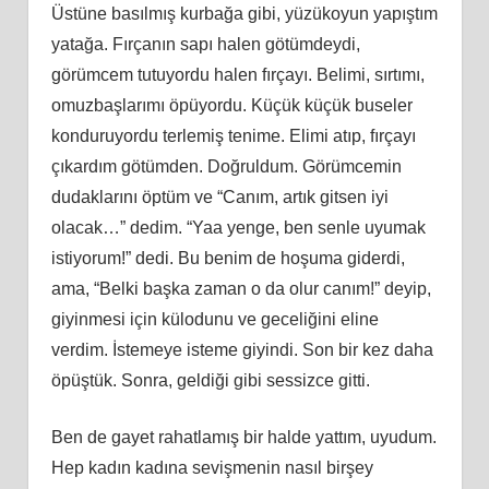
Üstüne basılmış kurbağa gibi, yüzükoyun yapıştım
yatağa. Fırçanın sapı halen götümdeydi,
görümcem tutuyordu halen fırçayı. Belimi, sırtımı,
omuzbaşlarımı öpüyordu. Küçük küçük buseler
konduruyordu terlemiş tenime. Elimi atıp, fırçayı
çıkardım götümden. Doğruldum. Görümcemin
dudaklarını öptüm ve “Canım, artık gitsen iyi
olacak…” dedim. “Yaa yenge, ben senle uyumak
istiyorum!” dedi. Bu benim de hoşuma giderdi,
ama, “Belki başka zaman o da olur canım!” deyip,
giyinmesi için külodunu ve geceliğini eline
verdim. İstemeye isteme giyindi. Son bir kez daha
öpüştük. Sonra, geldiği gibi sessizce gitti.
Ben de gayet rahatlamış bir halde yattım, uyudum.
Hep kadın kadına sevişmenin nasıl birşey