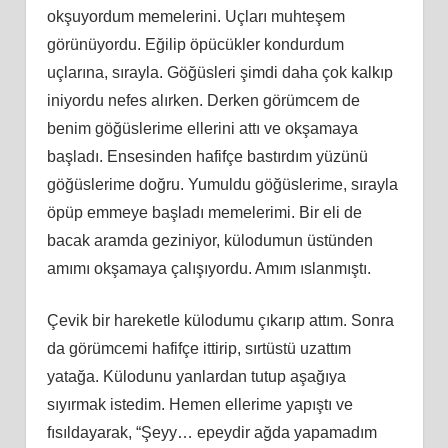
okşuyordum memelerini. Uçları muhteşem
görünüyordu. Eğilip öpücükler kondurdum
uçlarına, sırayla. Göğüsleri şimdi daha çok kalkıp
iniyordu nefes alırken. Derken görümcem de
benim göğüslerime ellerini attı ve okşamaya
başladı. Ensesinden hafifçe bastırdım yüzünü
göğüslerime doğru. Yumuldu göğüslerime, sırayla
öpüp emmeye başladı memelerimi. Bir eli de
bacak aramda geziniyor, külodumun üstünden
amımı okşamaya çalışıyordu. Amım ıslanmıştı.
Çevik bir hareketle külodumu çıkarıp attım. Sonra
da görümcemi hafifçe ittirip, sırtüstü uzattım
yatağa. Külodunu yanlardan tutup aşağıya
sıyırmak istedim. Hemen ellerime yapıştı ve
fısıldayarak, “Şeyy… epeydir ağda yapamadım