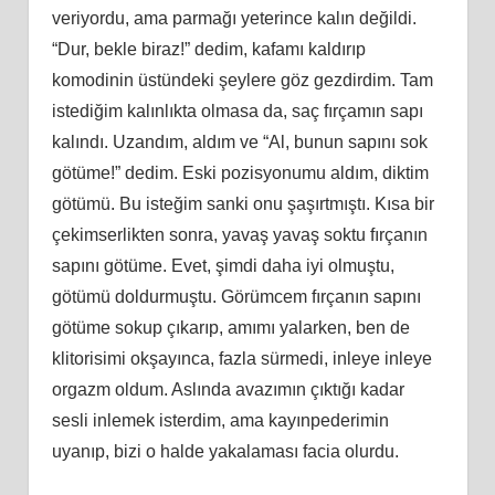
veriyordu, ama parmağı yeterince kalın değildi.
“Dur, bekle biraz!” dedim, kafamı kaldırıp
komodinin üstündeki şeylere göz gezdirdim. Tam
istediğim kalınlıkta olmasa da, saç fırçamın sapı
kalındı. Uzandım, aldım ve “Al, bunun sapını sok
götüme!” dedim. Eski pozisyonumu aldım, diktim
götümü. Bu isteğim sanki onu şaşırtmıştı. Kısa bir
çekimserlikten sonra, yavaş yavaş soktu fırçanın
sapını götüme. Evet, şimdi daha iyi olmuştu,
götümü doldurmuştu. Görümcem fırçanın sapını
götüme sokup çıkarıp, amımı yalarken, ben de
klitorisimi okşayınca, fazla sürmedi, inleye inleye
orgazm oldum. Aslında avazımın çıktığı kadar
sesli inlemek isterdim, ama kayınpederimin
uyanıp, bizi o halde yakalaması facia olurdu.