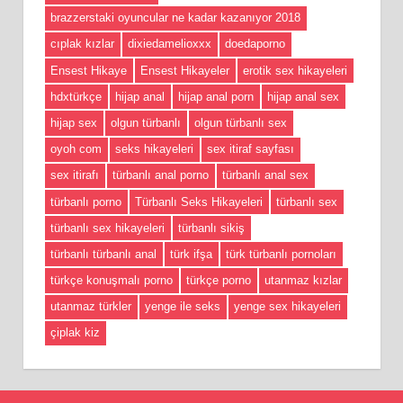
brazzerstaki oyuncular ne kadar kazanıyor 2018
cıplak kızlar
dixiedamelioxxx
doedaporno
Ensest Hikaye
Ensest Hikayeler
erotik sex hikayeleri
hdxtürkçe
hijap anal
hijap anal porn
hijap anal sex
hijap sex
olgun türbanlı
olgun türbanlı sex
oyoh com
seks hikayeleri
sex itiraf sayfası
sex itirafı
türbanlı anal porno
türbanlı anal sex
türbanlı porno
Türbanlı Seks Hikayeleri
türbanlı sex
türbanlı sex hikayeleri
türbanlı sikiş
türbanlı türbanlı anal
türk ifşa
türk türbanlı pornoları
türkçe konuşmalı porno
türkçe porno
utanmaz kızlar
utanmaz türkler
yenge ile seks
yenge sex hikayeleri
çiplak kiz