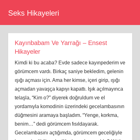
Skip
Seks Hikayeleri
to
content
Kayınbabam Ve Yarrağı – Ensest
Hikayeler
Kimdi ki bu acaba? Evde sadece kayınpederim ve
görümcem vardı. Birkaç saniye bekledim, gelenin
ışığı açması için. Ama her kimse, içeri girip, ışığı
açmadan yavaşça kapıyı kapattı. Işık açılmayınca
telaşla, “Kim o?” diyerek doğruldum ve el
yordamıyla komodinin üzerindeki gecelambasının
düğmesini aramaya başladım. “Yenge, korkma,
benim…” dedi görümcem fısıldayarak.
Gecelambasını açtığımda, görümcem geceliğiyle