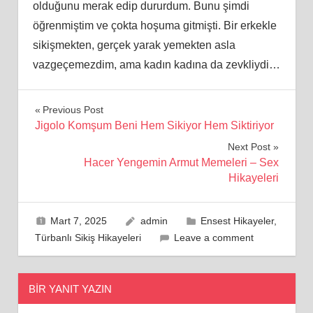
olduğunu merak edip dururdum. Bunu şimdi
öğrenmiştim ve çokta hoşuma gitmişti. Bir erkekle
sikişmekten, gerçek yarak yemekten asla
vazgeçemezdim, ama kadın kadına da zevkliydi…
Yazı
Previous Post
Jigolo Komşum Beni Hem Sikiyor Hem Siktiriyor
gezinmesi
Next Post
Hacer Yengemin Armut Memeleri – Sex
Hikayeleri
Mart 7, 2025
admin
Ensest Hikayeler
,
Türbanlı Sikiş Hikayeleri
Leave a comment
BIR YANIT YAZIN