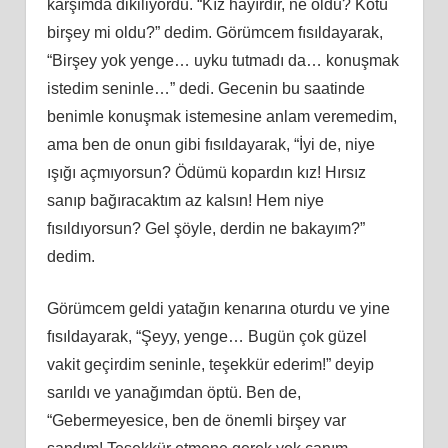
karşımda dikiliyordu. “Kız hayırdır, ne oldu? Kötü
birşey mi oldu?” dedim. Görümcem fısıldayarak,
“Birşey yok yenge… uyku tutmadı da… konuşmak
istedim seninle…” dedi. Gecenin bu saatinde
benimle konuşmak istemesine anlam veremedim,
ama ben de onun gibi fısıldayarak, “İyi de, niye
ışığı açmıyorsun? Ödümü kopardın kız! Hırsız
sanıp bağıracaktım az kalsın! Hem niye
fısıldıyorsun? Gel şöyle, derdin ne bakayım?”
dedim.
Görümcem geldi yatağın kenarına oturdu ve yine
fısıldayarak, “Şeyy, yenge… Bugün çok güzel
vakit geçirdim seninle, teşekkür ederim!” deyip
sarıldı ve yanağımdan öptü. Ben de,
“Gebermeyesice, ben de önemli birşey var