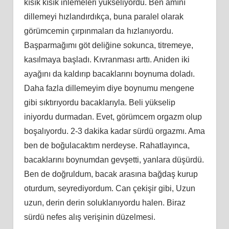
kısık kısık inlemeleri yükseliyordu. Ben amını
dillemeyi hızlandırdıkça, buna paralel olarak
görümcemin çırpınmaları da hızlanıyordu.
Başparmağımı göt deliğine sokunca, titremeye,
kasılmaya başladı. Kıvranması arttı. Aniden iki
ayağını da kaldırıp bacaklarını boynuma doladı.
Daha fazla dillemeyim diye boynumu mengene
gibi sıktırıyordu bacaklarıyla. Beli yükselip
iniyordu durmadan. Evet, görümcem orgazm olup
boşalıyordu. 2-3 dakika kadar sürdü orgazmı. Ama
ben de boğulacaktım nerdeyse. Rahatlayınca,
bacaklarını boynumdan gevşetti, yanlara düşürdü.
Ben de doğruldum, bacak arasına bağdaş kurup
oturdum, seyrediyordum. Can çekişir gibi, Uzun
uzun, derin derin soluklanıyordu halen. Biraz
sürdü nefes alış verişinin düzelmesi.