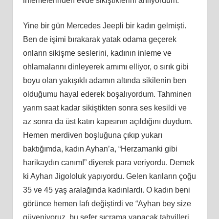
inlemelerinden evde sikiştiklerini anlıyordum.
Yine bir gün Mercedes Jeepli bir kadın gelmişti.
Ben de işimi bırakarak yatak odama geçerek
onların sikişme seslerini, kadının inleme ve
ohlamalarını dinleyerek amımı elliyor, o sırık gibi
boyu olan yakışıklı adamın altında sikilenin ben
olduğumu hayal ederek boşalıyordum. Tahminen
yarım saat kadar sikiştikten sonra ses kesildi ve
az sonra da üst katın kapısının açıldığını duydum.
Hemen merdiven boşluğuna çıkıp yukarı
baktığımda, kadın Ayhan’a, “Herzamanki gibi
harikaydın canım!” diyerek para veriyordu. Demek
ki Ayhan Jigololuk yapıyordu. Gelen karıların çoğu
35 ve 45 yaş aralağında kadınlardı. O kadın beni
görünce hemen lafı değiştirdi ve “Ayhan bey size
güveniyoruz, bu sefer sıçrama yapacak tahvilleri