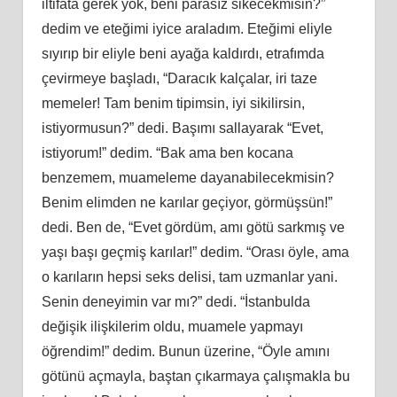
iltifata gerek yok, beni parasız sikecekmisin?”
dedim ve eteğimi iyice araladım. Eteğimi eliyle
sıyırıp bir eliyle beni ayağa kaldırdı, etrafımda
çevirmeye başladı, “Daracık kalçalar, iri taze
memeler! Tam benim tipimsin, iyi sikilirsin,
istiyormusun?” dedi. Başımı sallayarak “Evet,
istiyorum!” dedim. “Bak ama ben kocana
benzemem, muameleme dayanabilecekmisin?
Benim elimden ne karılar geçiyor, görmüşsün!”
dedi. Ben de, “Evet gördüm, amı götü sarkmış ve
yaşı başı geçmiş karılar!” dedim. “Orası öyle, ama
o karıların hepsi seks delisi, tam uzmanlar yani.
Senin deneyimin var mı?” dedi. “İstanbulda
değişik ilişkilerim oldu, muamele yapmayı
öğrendim!” dedim. Bunun üzerine, “Öyle amını
götünü açmayla, baştan çıkarmaya çalışmakla bu