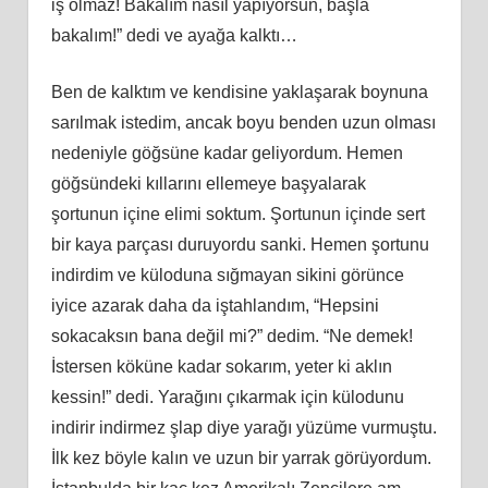
iş olmaz! Bakalım nasıl yapıyorsun, başla
bakalım!” dedi ve ayağa kalktı…
Ben de kalktım ve kendisine yaklaşarak boynuna
sarılmak istedim, ancak boyu benden uzun olması
nedeniyle göğsüne kadar geliyordum. Hemen
göğsündeki kıllarını ellemeye başyalarak
şortunun içine elimi soktum. Şortunun içinde sert
bir kaya parçası duruyordu sanki. Hemen şortunu
indirdim ve küloduna sığmayan sikini görünce
iyice azarak daha da iştahlandım, “Hepsini
sokacaksın bana değil mi?” dedim. “Ne demek!
İstersen köküne kadar sokarım, yeter ki aklın
kessin!” dedi. Yarağını çıkarmak için külodunu
indirir indirmez şlap diye yarağı yüzüme vurmuştu.
İlk kez böyle kalın ve uzun bir yarrak görüyordum.