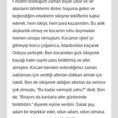
Fırsatını bulduğum zaman dışarı çıkar ve laf
atanların tahriklerini dinler, hoşuma giden ve
beğendiğim erkeklerin sikişme tekliflerini kabul
ederek, hem sikişir, hem para kazanırdım. Bu artık
alışkanlık olmuş ve kocamın ruhu duymadan
resmen orospu olmuştum. Kocamın işleri iyi
gitmeyip borcu çoğalınca, İstanbuldan kaçarak
Orduya yerleştik. Ben kocamdan gizli sikişerek
bayağı hatırı sayılır para biriktirmiş ve altın
almıştım. Kocam benden evlendiğimiz zaman
saklaması için verdiği altınları dükkan almak için
istedi. Ben de sikişerek aldığım altınları da verince
şok olmuştu, “Bu kadar varmıydı yahu?” dedi. Ben
de, “Birazını da karılarla altın günlerinde
biriktirdim.” diyerek eşime verdim. Salak şey,
adam bir teşekkür eder, odun adam, odun olmasa