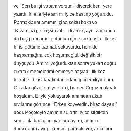
ve “Sen bu işi yapamıyorsun!” diyerek beni yere
yatırdı, iri elleriyle amımı iyice bastırıp yoğurudu.
Parmaklarını amımın içine soktu baktı ve
“Kıvamına gelmişsin Zilli!” diyerek, aynı zamanda
da baş parmağını götümün içine sokmuştu. İlk kez
birisi götüme parmak sokuyordu, hem de
başparmağını, çok hoşuma gitti, değişik bir
duyguydu. Amımı yoğurduktan sonra yukarı doğru
çıkarak memelerimi emmeye başladı. İlk kez
tecrübeli birisi tarafından adam gibi emiliyordum.
O kadar güzel emiyordu ki, hemen Orgazm olarak
boşaldım. Eliyle yoklayarak amımdan akan
sıvılarımı görünce, “Erken koyverdin, biraz dayan!”
dedi. Peçeteyle amımın sularını iyice sildikten
sonra, iki bacağımı yanlara ayırdı, amımın
dudaklarını ayırıp içerisini parmaklıyor, ama tam