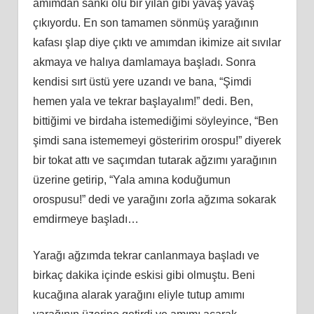
amımdan sanki ölü bir yılan gibi yavaş yavaş
çıkıyordu. En son tamamen sönmüş yarağının
kafası şlap diye çıktı ve amımdan ikimize ait sıvılar
akmaya ve halıya damlamaya başladı. Sonra
kendisi sırt üstü yere uzandı ve bana, “Şimdi
hemen yala ve tekrar başlayalım!” dedi. Ben,
bittiğimi ve birdaha istemediğimi söyleyince, “Ben
şimdi sana istememeyi gösteririm orospu!” diyerek
bir tokat attı ve saçımdan tutarak ağzımı yarağının
üzerine getirip, “Yala amına koduğumun
orospusu!” dedi ve yarağını zorla ağzıma sokarak
emdirmeye başladı…
Yarağı ağzımda tekrar canlanmaya başladı ve
birkaç dakika içinde eskisi gibi olmuştu. Beni
kucağına alarak yarağını eliyle tutup amımı