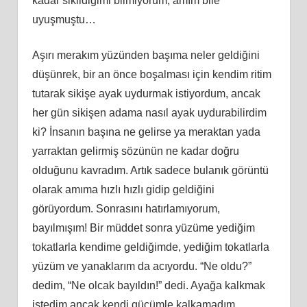
kadar sikildiğimi bilmiyorum, amım bile
uyuşmuştu…
Aşırı merakım yüzünden başıma neler geldiğini
düşünrek, bir an önce boşalması için kendim ritim
tutarak sikişe ayak uydurmak istiyordum, ancak
her gün sikişen adama nasıl ayak uydurabilirdim
ki? İnsanın başına ne gelirse ya meraktan yada
yarraktan gelirmiş sözünün ne kadar doğru
olduğunu kavradım. Artık sadece bulanık görüntü
olarak amıma hızlı hızlı gidip geldiğini
görüyordum. Sonrasını hatırlamıyorum,
bayılmışım! Bir müddet sonra yüzüme yediğim
tokatlarla kendime geldiğimde, yediğim tokatlarla
yüzüm ve yanaklarım da acıyordu. “Ne oldu?”
dedim, “Ne olcak bayıldın!” dedi. Ayağa kalkmak
istedim ancak kendi gücümle kalkamadım.