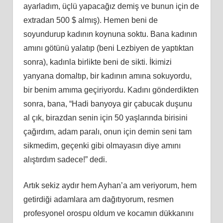
ayarladım, üçlü yapacağız demiş ve bunun için de
extradan 500 $ almış). Hemen beni de
soyundurup kadının koynuna soktu. Bana kadının
amını götünü yalatıp (beni Lezbiyen de yaptıktan
sonra), kadınla birlikte beni de sikti. İkimizi
yanyana domaltıp, bir kadının amına sokuyordu,
bir benim amıma geçiriyordu. Kadını gönderdikten
sonra, bana, “Hadi banyoya gir çabucak duşunu
al çık, birazdan senin için 50 yaşlarında birisini
çağırdım, adam paralı, onun için demin seni tam
sikmedim, geçenki gibi olmayasın diye amını
alıştırdım sadece!” dedi.
Artık sekiz aydır hem Ayhan’a am veriyorum, hem
getirdiği adamlara am dağıtıyorum, resmen
profesyonel orospu oldum ve kocamın dükkanını