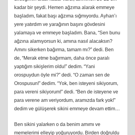
kadar bir şeydi. Hemen ağzıma alarak emmeye
başladım, fakat başı ağzıma sığmıyordu. Ayhan’ı
yere yatırdım ve yarağının başını gövdesini
yalamaya ve emmeye başladım. Bana, “Sen bunu
ağzına alamıyorsun ki, amına nasıl alacaksın?
Amını sikerken bağırma, tamam mı?” dedi. Ben
de, “Merak etme bağırmam, daha önce paralı
yaptığım sikişlerim oldu!” dedim. “Yani
orospuydun öyle mi?” dedi. “O zaman sen de
Orospusun!” dedim. “Yok, ben isteyeni sikiyorum,
para vereni sikiyorum!” dedi. “Ben de isteyene ve
para verene am veriyordum, aramızda fark yok!”
dedim ve gülüşerek sikini emmeye devam ettim…
Ben sikini yalarken o da benim amımı ve
memelerimi elleyip yoğuruyordu. Birden doğruldu