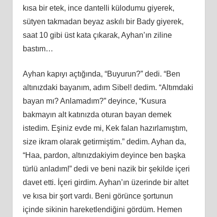
kısa bir etek, ince dantelli külodumu giyerek,
sütyen takmadan beyaz askılı bir Bady giyerek,
saat 10 gibi üst kata çıkarak, Ayhan’ın ziline
bastım…
Ayhan kapıyı açtığında, “Buyurun?” dedi. “Ben
altınızdaki bayanım, adım Sibel! dedim. “Altımdaki
bayan mı? Anlamadım?” deyince, “Kusura
bakmayın alt katınızda oturan bayan demek
istedim. Eşiniz evde mi, Kek falan hazırlamıştım,
size ikram olarak getirmiştim.” dedim. Ayhan da,
“Haa, pardon, altınızdakiyim deyince ben başka
türlü anladım!” dedi ve beni nazik bir şekilde içeri
davet etti. İçeri girdim. Ayhan’ın üzerinde bir altet
ve kısa bir şort vardı. Beni görünce şortunun
içinde sikinin hareketlendiğini gördüm. Hemen