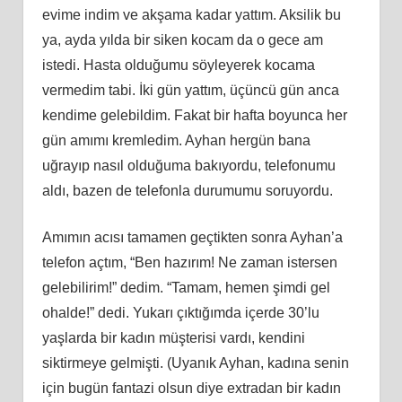
evime indim ve akşama kadar yattım. Aksilik bu
ya, ayda yılda bir siken kocam da o gece am
istedi. Hasta olduğumu söyleyerek kocama
vermedim tabi. İki gün yattım, üçüncü gün anca
kendime gelebildim. Fakat bir hafta boyunca her
gün amımı kremledim. Ayhan hergün bana
uğrayıp nasıl olduğuma bakıyordu, telefonumu
aldı, bazen de telefonla durumumu soruyordu.
Amımın acısı tamamen geçtikten sonra Ayhan’a
telefon açtım, “Ben hazırım! Ne zaman istersen
gelebilirim!” dedim. “Tamam, hemen şimdi gel
ohalde!” dedi. Yukarı çıktığımda içerde 30’lu
yaşlarda bir kadın müşterisi vardı, kendini
siktirmeye gelmişti. (Uyanık Ayhan, kadına senin
için bugün fantazi olsun diye extradan bir kadın