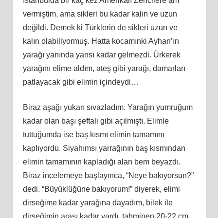
İstanbulda bir kaç kez Amerikalı Zencilere am
vermiştim, ama sikleri bu kadar kalın ve uzun
değildi. Demek ki Türklerin de sikleri uzun ve
kalın olabiliyormuş. Hatta kocamınki Ayhan’ın
yarağı yanında yarısı kadar gelmezdi. Ürkerek
yarağını elime aldım, ateş gibi yarağı, damarları
patlayacak gibi elimin içindeydi…
Biraz aşağı yukarı sıvazladım. Yarağın yumruğum
kadar olan başı şeftali gibi açılmıştı. Elimle
tuttuğumda ise baş kısmı elimin tamamını
kaplıyordu. Siyahımsı yarrağının baş kısmından
elimin tamamının kapladığı alan bem beyazdı.
Biraz incelemeye başlayınca, “Neye bakıyorsun?”
dedi. “Büyüklüğüne bakıyorum!” diyerek, elimi
dirseğime kadar yarağına dayadım, bilek ile
dirseğimin arası kadar vardı, tahminen 20-22 cm