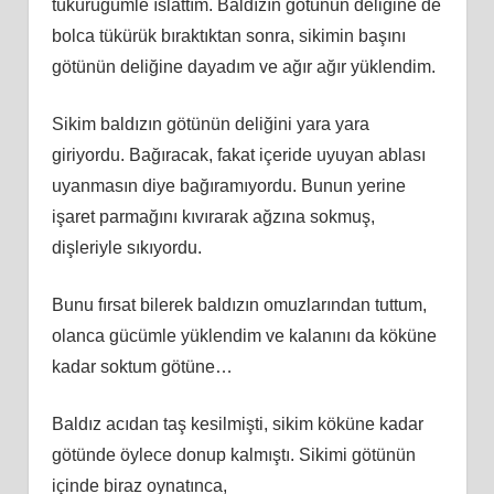
tükürüğümle ıslattım. Baldızın götünün deliğine de
bolca tükürük bıraktıktan sonra, sikimin başını
götünün deliğine dayadım ve ağır ağır yüklendim.
Sikim baldızın götünün deliğini yara yara
giriyordu. Bağıracak, fakat içeride uyuyan ablası
uyanmasın diye bağıramıyordu. Bunun yerine
işaret parmağını kıvırarak ağzına sokmuş,
dişleriyle sıkıyordu.
Bunu fırsat bilerek baldızın omuzlarından tuttum,
olanca gücümle yüklendim ve kalanını da köküne
kadar soktum götüne…
Baldız acıdan taş kesilmişti, sikim köküne kadar
götünde öylece donup kalmıştı. Sikimi götünün
içinde biraz oynatınca,