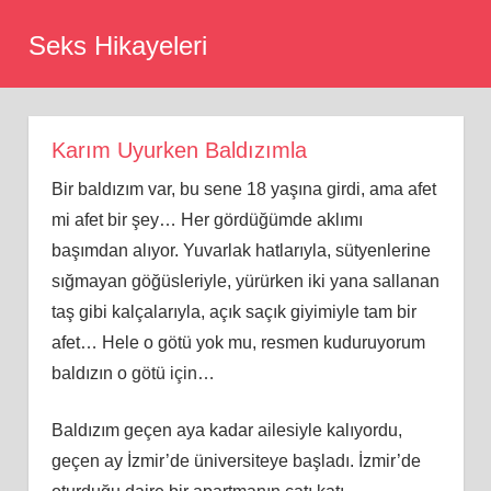
Skip
Seks Hikayeleri
to
content
Karım Uyurken Baldızımla
Bir baldızım var, bu sene 18 yaşına girdi, ama afet
mi afet bir şey… Her gördüğümde aklımı
başımdan alıyor. Yuvarlak hatlarıyla, sütyenlerine
sığmayan göğüsleriyle, yürürken iki yana sallanan
taş gibi kalçalarıyla, açık saçık giyimiyle tam bir
afet… Hele o götü yok mu, resmen kuduruyorum
baldızın o götü için…
Baldızım geçen aya kadar ailesiyle kalıyordu,
geçen ay İzmir’de üniversiteye başladı. İzmir’de