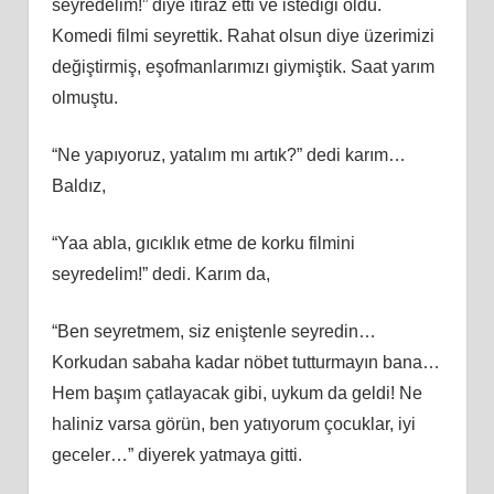
seyredelim!” diye itiraz etti ve istediği oldu.
Komedi filmi seyrettik. Rahat olsun diye üzerimizi
değiştirmiş, eşofmanlarımızı giymiştik. Saat yarım
olmuştu.
“Ne yapıyoruz, yatalım mı artık?” dedi karım…
Baldız,
“Yaa abla, gıcıklık etme de korku filmini
seyredelim!” dedi. Karım da,
“Ben seyretmem, siz eniştenle seyredin…
Korkudan sabaha kadar nöbet tutturmayın bana…
Hem başım çatlayacak gibi, uykum da geldi! Ne
haliniz varsa görün, ben yatıyorum çocuklar, iyi
geceler…” diyerek yatmaya gitti.