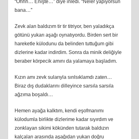
“Ohhh… Enişte…” diye inledi. “Neler yapıyorsun
bana…”
Zevk alan baldızım tir tir titriyor, ben yaladıkça
götünü yukarı aşağı oynatıyordu. Birden sert bir
hareketle külodunu da belinden tuttuğum gibi
dizlerine kadar indirdim. Sonra da minik deliğiyle
beraber körpecik amını da yalamaya başladım.
Kızın amı zevk sularıyla sırılsıklamdı zaten…
Biraz dış dudaklarını dilleyince sarsıla sarsıla
ağzıma boşaldı…
Hemen ayağa kalktım, kendi eşofmanımı
külodumla birlikte dizlerime kadar sıyırdım ve
zonklayan sikimi kökünden tutarak baldızın
kalçaları arasında aşağıdan yukarı doğru