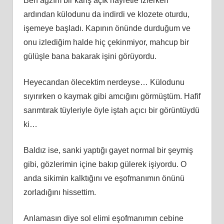
Ben ağzım bir karış açık hayretle izlerken
ardından külodunu da indirdi ve klozete oturdu,
işemeye başladı. Kapının önünde durduğum ve
onu izlediğim halde hiç çekinmiyor, mahcup bir
gülüşle bana bakarak işini görüyordu.
Heyecandan ölecektim nerdeyse… Külodunu
sıyırırken o kaymak gibi amcığını görmüştüm. Hafif
sarımtırak tüyleriyle öyle iştah açıcı bir görüntüydü
ki…
Baldız ise, sanki yaptığı gayet normal bir şeymiş
gibi, gözlerimin içine bakıp gülerek işiyordu. O
anda sikimin kalktığını ve eşofmanımın önünü
zorladığını hissettim.
Anlamasın diye sol elimi eşofmanımın cebine