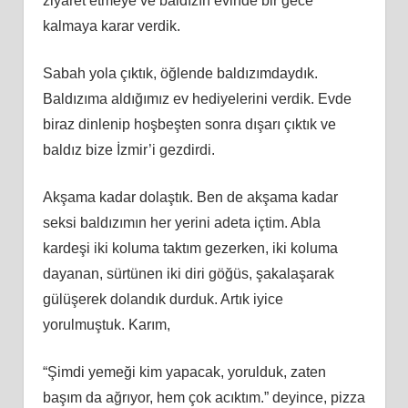
ziyaret etmeye ve baldızın evinde bir gece
kalmaya karar verdik.
Sabah yola çıktık, öğlende baldızımdaydık.
Baldızıma aldığımız ev hediyelerini verdik. Evde
biraz dinlenip hoşbeşten sonra dışarı çıktık ve
baldız bize İzmir’i gezdirdi.
Akşama kadar dolaştık. Ben de akşama kadar
seksi baldızımın her yerini adeta içtim. Abla
kardeşi iki koluma taktım gezerken, iki koluma
dayanan, sürtünen iki diri göğüs, şakalaşarak
gülüşerek dolandık durduk. Artık iyice
yorulmuştuk. Karım,
“Şimdi yemeği kim yapacak, yorulduk, zaten
başım da ağrıyor, hem çok acıktım.” deyince, pizza