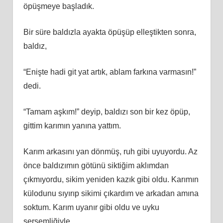
öpüşmeye başladık.
Bir süre baldızla ayakta öpüşüp elleştikten sonra,
baldız,
“Enişte hadi git yat artık, ablam farkına varmasın!”
dedi.
“Tamam aşkım!” deyip, baldızı son bir kez öpüp,
gittim karımın yanına yattım.
Karım arkasını yan dönmüş, ruh gibi uyuyordu. Az
önce baldızımın götünü siktiğim aklımdan
çıkmıyordu, sikim yeniden kazık gibi oldu. Karımın
külodunu sıyırıp sikimi çıkardım ve arkadan amına
soktum. Karım uyanır gibi oldu ve uyku
sersemliğiyle,