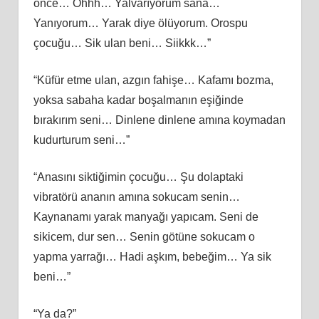
önce… Ohhh… Yalvarıyorum sana…
Yanıyorum… Yarak diye ölüyorum. Orospu
çocuğu… Sik ulan beni… Siikkk…”
“Küfür etme ulan, azgın fahişe… Kafamı bozma,
yoksa sabaha kadar boşalmanın eşiğinde
bırakırım seni… Dinlene dinlene amına koymadan
kudurturum seni…”
“Anasını siktiğimin çocuğu… Şu dolaptaki
vibratörü ananın amına sokucam senin…
Kaynanamı yarak manyağı yapıcam. Seni de
sikicem, dur sen… Senin götüne sokucam o
yapma yarrağı… Hadi aşkım, bebeğim… Ya sik
beni…”
“Ya da?”