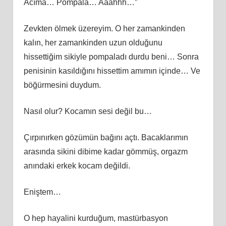
Acıma… Pompala… Aaahhh…”
Zevkten ölmek üzereyim. O her zamankinden
kalın, her zamankinden uzun olduğunu
hissettiğim sikiyle pompaladı durdu beni… Sonra
penisinin kasıldığını hissettim amımın içinde… Ve
böğürmesini duydum.
Nasıl olur? Kocamın sesi değil bu…
Çırpınırken gözümün bağını açtı. Bacaklarımın
arasında sikini dibime kadar gömmüş, orgazm
anındaki erkek kocam değildi.
Eniştem…
O hep hayalini kurduğum, mastürbasyon