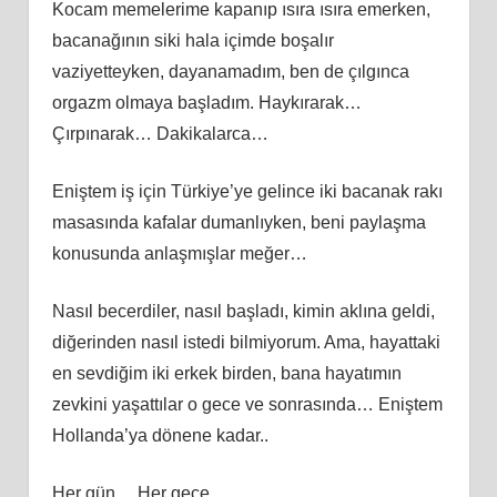
Kocam memelerime kapanıp ısıra ısıra emerken,
bacanağının siki hala içimde boşalır
vaziyetteyken, dayanamadım, ben de çılgınca
orgazm olmaya başladım. Haykırarak…
Çırpınarak… Dakikalarca…
Eniştem iş için Türkiye’ye gelince iki bacanak rakı
masasında kafalar dumanlıyken, beni paylaşma
konusunda anlaşmışlar meğer…
Nasıl becerdiler, nasıl başladı, kimin aklına geldi,
diğerinden nasıl istedi bilmiyorum. Ama, hayattaki
en sevdiğim iki erkek birden, bana hayatımın
zevkini yaşattılar o gece ve sonrasında… Eniştem
Hollanda’ya dönene kadar..
Her gün… Her gece…