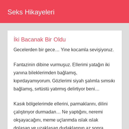
Skip
Seks Hikayeleri
to
content
İki Bacanak Bir Oldu
Gecelerden bir gece… Yine kocamla sevişiyoruz.
Fantazinin dibine vurmuşuz. Ellerimi yatağın iki
yanına bileklerimden bağlamış,
kıpırdayamıyorum. Gözlerimi siyah şalımla sımsıkı
bağlamış, sırtüstü yatırmış delirtiyor beni…
Kasık bölgelerimde ellerini, parmaklarını, dilini
çalıştırıyor durmadan… Ne yaptığını, neremi
okşayacağını, meme uçlarımda ıslak ıslak
dolaşan ve uzaklaşan dudaklarının az sonra