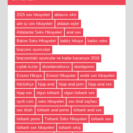
2025 sex hikayeleri
ablasını sikti
aile içi sex hikayeleri
aldatan eşler
Aldatanlar Seks Hikayeleri
anal sex
Bakire Seks Hikayeleri
baldız hikaye
baldız seks
brazzers oyunculari
brazzerstaki oyuncular ne kadar kazanıyor 2018
cıplak kızlar
dixiedamelioxxx
doedaporno
Ensest Hikaye
Ensest Hikayeler
erotik sex hikayeleri
hdxtürkçe
hijap anal
hijap anal porn
hijap anal sex
hijap sex
olgun türbanlı
olgun türbanlı sex
oyoh com
seks hikayeleri
sex itiraf sayfası
sex itirafı
türbanlı anal porno
türbanlı anal sex
türbanlı porno
Türbanlı Seks Hikayeleri
türbanlı sex
türbanlı sex hikayeleri
türbanlı sikiş