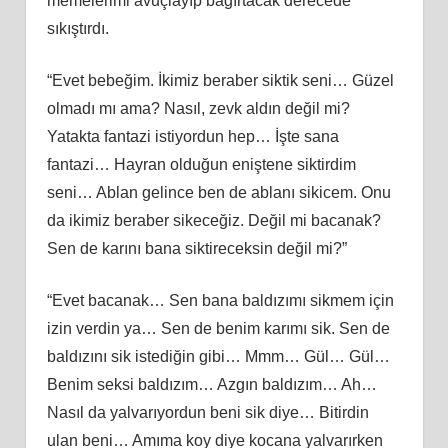
memelerimi avuçlayıp bağırtacak derecede
sıkıştırdı.
“Evet bebeğim. İkimiz beraber siktik seni… Güzel
olmadı mı ama? Nasıl, zevk aldın değil mi?
Yatakta fantazi istiyordun hep… İşte sana
fantazi… Hayran olduğun eniştene siktirdim
seni… Ablan gelince ben de ablanı sikicem. Onu
da ikimiz beraber sikeceğiz. Değil mi bacanak?
Sen de karını bana siktireceksin değil mi?”
“Evet bacanak… Sen bana baldızımı sikmem için
izin verdin ya… Sen de benim karımı sik. Sen de
baldızını sik istediğin gibi… Mmm… Gül… Gül…
Benim seksi baldızım… Azgın baldızım… Ah…
Nasıl da yalvarıyordun beni sik diye… Bitirdin
ulan beni… Amıma koy diye kocana yalvarırken