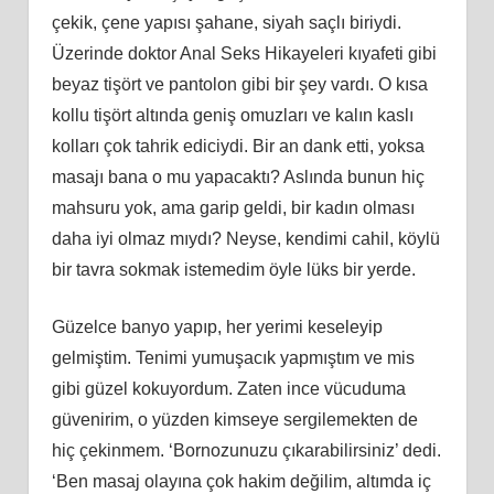
çekik, çene yapısı şahane, siyah saçlı biriydi.
Üzerinde doktor Anal Seks Hikayeleri kıyafeti gibi
beyaz tişört ve pantolon gibi bir şey vardı. O kısa
kollu tişört altında geniş omuzları ve kalın kaslı
kolları çok tahrik ediciydi. Bir an dank etti, yoksa
masajı bana o mu yapacaktı? Aslında bunun hiç
mahsuru yok, ama garip geldi, bir kadın olması
daha iyi olmaz mıydı? Neyse, kendimi cahil, köylü
bir tavra sokmak istemedim öyle lüks bir yerde.
Güzelce banyo yapıp, her yerimi keseleyip
gelmiştim. Tenimi yumuşacık yapmıştım ve mis
gibi güzel kokuyordum. Zaten ince vücuduma
güvenirim, o yüzden kimseye sergilemekten de
hiç çekinmem. ‘Bornozunuzu çıkarabilirsiniz’ dedi.
‘Ben masaj olayına çok hakim değilim, altımda iç