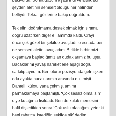
bakıyordu. Sonra gözüm aşağı indi ve altındaki
şeyden aletinin semsert olduğu her halinden
belliydi. Tekrar gözlerine bakıp doğruldum.
Tek elini doğrulmama destek olmak için sırtıma
doğru uzatırken diğer eli amımda kaldı. Orayı
önce çok güzel bir şekilde avuçladı, o esnada ben
de semsert aletini avuçladım. Birlikte birbirimizi
okşamaya başladığımız an dudaklarımız buluştu.
Bacaklarımı yavaş hareketlerle aşağı doğru
sarkıtıp ayırdım. Ben oturur pozisyonda gelmişken
oda ayakta bacaklarımın arasında dikilmişti.
Dantelli külotu yana çekmiş, amımı
parmaklamaya başlamıştı. ‘Çok sessiz olmalısın’
diye kulağıma fısıldadı. Ben de kulak memesini
hafif dişledikten sonra ‘Çok uslu olacağım, yeter ki
beni rahatça, istediğin şekilde sik’ dedim.