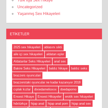
Türk İfşa Sex Hikaye
Uncategorized
Yaşanmış Sex Hikayeleri
ETIKETLER
2025 sex hikayeleri
ablasını sikti
aile içi sex hikayeleri
aldatan eşler
Aldatanlar Seks Hikayeleri
anal sex
Bakire Seks Hikayeleri
baldız hikaye
baldız seks
brazzers oyunculari
brazzerstaki oyuncular ne kadar kazanıyor 2018
cıplak kızlar
dixiedamelioxxx
doedaporno
Ensest Hikaye
Ensest Hikayeler
erotik sex hikayeleri
hdxtürkçe
hijap anal
hijap anal porn
hijap anal sex