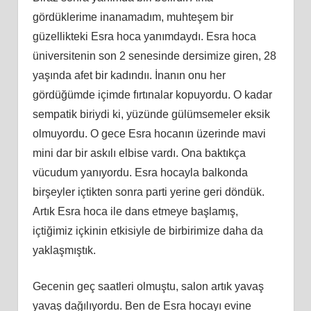
gördüklerime inanamadım, muhteş
em
bir
güzellikteki Esra hoca yanımdaydı. Esra hoca
üniversitenin son 2 senesinde dersimize giren, 28
yaşında afet bir kadındıı. İnanın onu her
gördüğümde içimde fırtınalar kopuyordu. O kadar
sempatik biriydi
ki
, yüzünde gülümsemeler eksik
olmuyordu. O gece Esra hocanın üzerinde mavi
mini dar bir askılı elbise vardı. Ona baktıkça
vücudum yanıyordu. Esra hocayla balkonda
birşeyler içtikten sonra parti yerine geri döndük.
Artık Esra hoca ile dans etmeye başlamış,
içtiğimiz içkinin etkisiyle de birbirimize daha da
yaklaşmıştık.
Gecenin geç saatleri olmuştu, salon artık yavaş
yavaş dağılıyordu. Ben de Esra hocayı evine