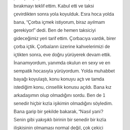
bırakmayı teklif ettim. Kabul etti ve taksi
çevirdikten sonra yola koyulduk. Esra hoca yolda
bana, “Çorba içmek istiyorum, biraz ayılmam
gerekiyor!” dedi. Ben de hemen taksiciyi
gideceğimiz yeri tarif
ettim.
Çorbacıya vardık, birer
çorba içtik. Çorbaların üzerine kahvelerimizi de
içtikten sonra, eve doğ
ru
yürüyerek devam ettik.
İnanamıyordum, yanımda okulun en sexy ve en
sempatik hocasıyla yürüyordum. Yolda muhabbet
bayağı koyulaştı, konu konuyu açtı ve tamda
istediğim konu, cinsellik konusu açıldı. Bana kız
arkadaşımın olup olmadığını sordu. Ben de 1
senedir hiçbir kızla işikimin olmadığını söyledim.
Bana garip bir şekilde bakarak, “Nasıl yani?
Senin gibi yakışı
kl
ı birinin bir senedir bir kızla
ilişkisinin olmaması normal değil, çok çekici