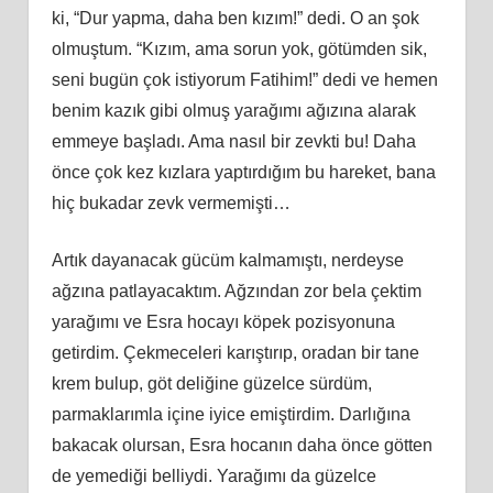
ki, “Dur yapma, daha ben kızım!” dedi. O an şok
olmuştum. “Kızım, ama sorun yok, götümden sik,
seni bugün çok istiyorum Fatihim!” dedi ve hemen
benim kazık gibi olmuş yarağımı ağızına alarak
emmeye başladı. Ama nasıl bir zevkti bu! Daha
önce çok kez kızlara yaptırdığım bu hareket, bana
hiç bukadar zevk vermemişti…
Artık dayanacak gücüm kalmamıştı, nerdeyse
ağzına patlayacaktım. Ağzından zor
bela
çektim
yarağımı ve Esra hocayı köpek pozisyonuna
getirdim. Çekmeceleri karıştırıp, oradan bir tane
krem bulup, göt deliğ
ine
güzelce sürdüm,
parmaklarımla içine iyice emiştirdim. Darlığına
bakacak olursan, Esra hocanın daha önce götten
de yemediği belliydi. Yarağımı da güzelce