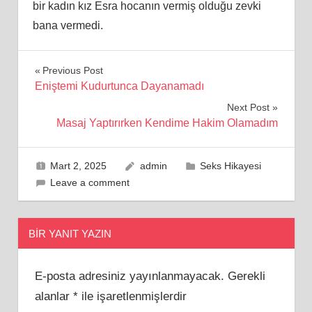
bir kadın kız Esra hocanın vermiş olduğu zevki
bana vermedi.
Yazı
Previous Post
Eniştemi Kudurtunca Dayanamadı
gezinmesi
Next Post
Masaj Yaptırırken Kendime Hakim Olamadım
Mart 2, 2025
admin
Seks Hikayesi
Leave a comment
BIR YANIT YAZIN
E-posta adresiniz yayınlanmayacak.
Gerekli
alanlar
*
ile işaretlenmişlerdir