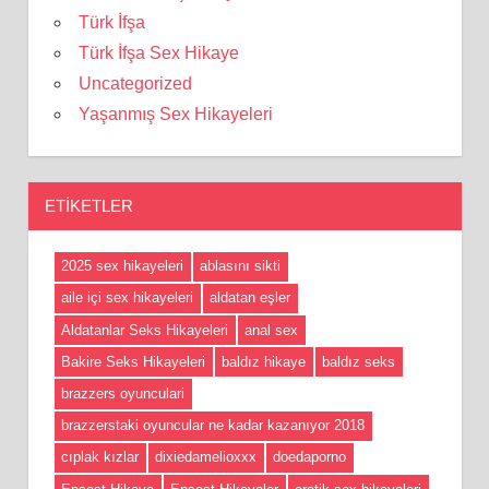
Türk İfşa
Türk İfşa Sex Hikaye
Uncategorized
Yaşanmış Sex Hikayeleri
ETIKETLER
2025 sex hikayeleri
ablasını sikti
aile içi sex hikayeleri
aldatan eşler
Aldatanlar Seks Hikayeleri
anal sex
Bakire Seks Hikayeleri
baldız hikaye
baldız seks
brazzers oyunculari
brazzerstaki oyuncular ne kadar kazanıyor 2018
cıplak kızlar
dixiedamelioxxx
doedaporno