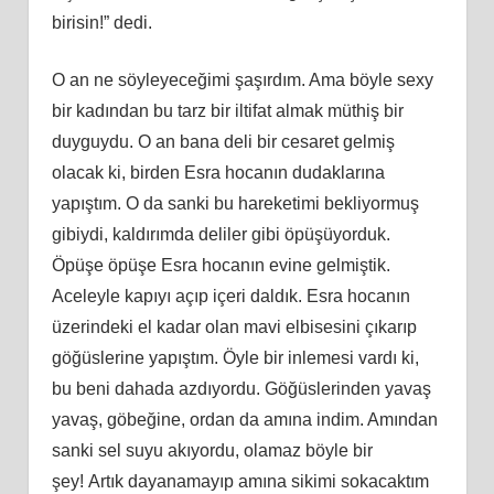
birisin!” dedi.
O an ne söyleyeceğimi şaşırdım. Ama böyle sexy
bir kadından bu tarz bir iltifat almak müthiş bir
duyguydu. O an bana deli bir cesaret gelmiş
olacak
ki
, birden Esra hocanın dudaklarına
yapıştım. O da sanki bu hareketimi bekliyormuş
gibiydi, kaldırımda deliler gibi öpüşüyorduk.
Öpüşe öpüşe Esra hocanın evine gelmiştik.
Aceleyle kapıyı açıp içeri daldık. Esra hocanın
üzerindeki el kadar olan mavi elbisesini çıkarıp
göğüslerine yapıştım. Öyle bir inlemesi vardı
ki
,
bu beni dahada azdıyordu. Göğüslerinden yavaş
yavaş, göbeğ
ine
, ordan da amına indim. Amından
sanki sel suyu akıyordu, olamaz böyle bir
şey!
Art
ık dayanamayıp amına sikimi sokacaktım