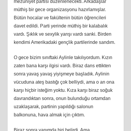
mezuniyet partisi düzenlenecekti. Arkadaşlar
müthiş bir gece organizasyonu hazırlamışlar.
Bütün hocalar ve fakültenin bütün öğrencileri
davet edildi. Parti yerinde müthiş bir kalabalık
vardı. Şı
kl
ık ve sexylik yarışı vardı sanki. Birden
kendimi Amerikadaki gençlik partilerinde sandım.
O gece bizim sınıftaki Aylinle takılıyordum. Kızın
zaten bana karşı ilgisi vardı. Biraz dans ettikten
sonra yavaş yavaş yiyişmeye başladık. Aylinin
vücuduna ateş bastığı çok belliydi, ama o an ona
karşı hiçbir isteğim yoktu. Kıza karşı biraz soğuk
davrandıktan sonra, onun bulunduğu ortamdan
uzaklaşarak, partinin yapıldığı salonun
balkonuna, hava almak için çıktım.
Biraz sonra yanımda biri belirdi. Ama