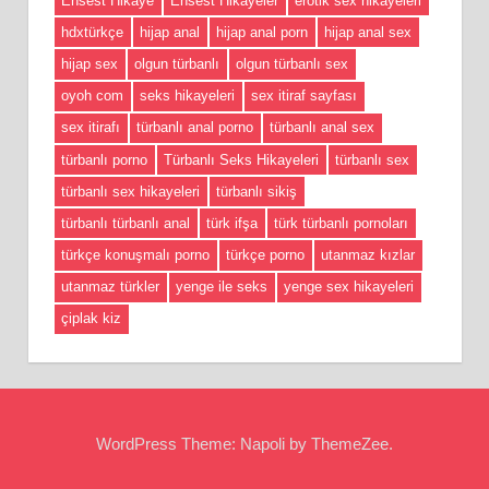
Ensest Hikaye
Ensest Hikayeler
erotik sex hikayeleri
hdxtürkçe
hijap anal
hijap anal porn
hijap anal sex
hijap sex
olgun türbanlı
olgun türbanlı sex
oyoh com
seks hikayeleri
sex itiraf sayfası
sex itirafı
türbanlı anal porno
türbanlı anal sex
türbanlı porno
Türbanlı Seks Hikayeleri
türbanlı sex
türbanlı sex hikayeleri
türbanlı sikiş
türbanlı türbanlı anal
türk ifşa
türk türbanlı pornoları
türkçe konuşmalı porno
türkçe porno
utanmaz kızlar
utanmaz türkler
yenge ile seks
yenge sex hikayeleri
çiplak kiz
WordPress Theme: Napoli by ThemeZee.