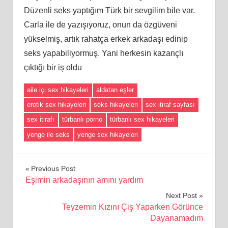
Düzenli seks yaptığım Türk bir sevgilim bile var.
Carla ile de yazışıyoruz, onun da özgüveni
yükselmiş, artık rahatça erkek arkadaşı edinip
seks yapabiliyormuş. Yani herkesin kazançlı
çıktığı bir iş oldu
aile içi sex hikayeleri
aldatan eşler
erotik sex hikayeleri
seks hikayeleri
sex itiraf sayfası
sex itirafı
türbanlı porno
türbanlı sex hikayeleri
yenge ile seks
yenge sex hikayeleri
Yazı
Previous Post
Eşimin arkadaşının amını yardım
gezinmesi
Next Post
Teyzemin Kızını Çiş Yaparken Görünce
Dayanamadım