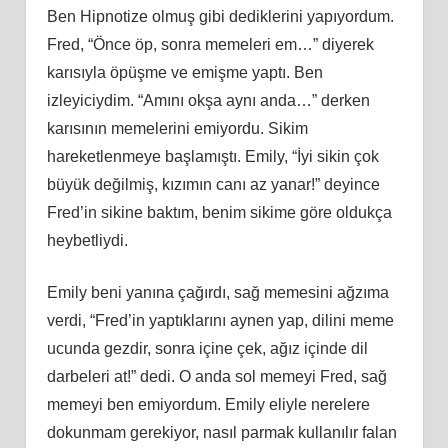
Ben Hipnotize olmuş gibi dediklerini yapıyordum.
Fred, “Önce öp, sonra memeleri em…” diyerek
karısıyla öpüşme ve emişme yaptı. Ben
izleyiciydim. “Amını okşa aynı anda…” derken
karısının memelerini emiyordu. Sikim
hareketlenmeye başlamıştı. Emily, “İyi sikin çok
büyük değilmiş, kızımın canı az yanar!” deyince
Fred’in sikine baktım, benim sikime göre oldukça
heybetliydi.
Emily beni yanına çağırdı, sağ memesini ağzıma
verdi, “Fred’in yaptıklarını aynen yap, dilini meme
ucunda gezdir, sonra içine çek, ağız içinde dil
darbeleri at!” dedi. O anda sol memeyi Fred, sağ
memeyi ben emiyordum. Emily eliyle nerelere
dokunmam gerekiyor, nasıl parmak kullanılır falan