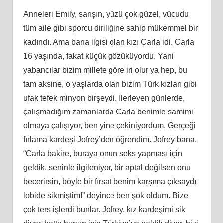
Anneleri Emily, sarışın, yüzü çok güzel, vücudu
tüm aile gibi sporcu diriliğine sahip mükemmel bir
kadındı. Ama bana ilgisi olan kızı Carla idi. Carla
16 yaşında, fakat küçük gözüküyordu. Yani
yabancılar bizim millete göre iri olur ya hep, bu
tam aksine, o yaşlarda olan bizim Türk kızları gibi
ufak tefek minyon birşeydi. İlerleyen günlerde,
çalışmadığım zamanlarda Carla benimle samimi
olmaya çalışıyor, ben yine çekiniyordum. Gerçeği
fırlama kardeşi Jofrey’den öğrendim. Jofrey bana,
“Carla bakire, buraya onun seks yapması için
geldik, seninle ilgileniyor, bir aptal değilsen onu
becerirsin, böyle bir fırsat benim karşıma çıksaydı
lobide sikmiştim!” deyince ben şok oldum. Bize
çok ters işlerdi bunlar. Jofrey, kız kardeşimi sik