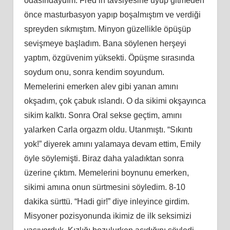
odasındaydım. Fred’in tavsiyesine uyup gitmeden
önce masturbasyon yapıp boşalmıştım ve verdiği
spreyden sıkmıştım. Minyon güzellikle öpüşüp
sevişmeye başladım. Bana söylenen herşeyi
yaptım, özgüvenim yüksekti. Öpüşme sırasında
soydum onu, sonra kendim soyundum.
Memelerini emerken alev gibi yanan amını
okşadım, çok çabuk ıslandı. O da sikimi okşayınca
sikim kalktı. Sonra Oral sekse geçtim, amını
yalarken Carla orgazm oldu. Utanmıştı. “Sıkıntı
yok!” diyerek amını yalamaya devam ettim, Emily
öyle söylemişti. Biraz daha yaladıktan sonra
üzerine çıktım. Memelerini boynunu emerken,
sikimi amına onun sürtmesini söyledim. 8-10
dakika sürttü. “Hadi gir!” diye inleyince girdim.
Misyoner pozisyonunda ikimiz de ilk seksimizi