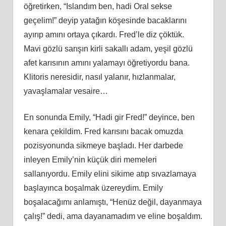
öğretirken, “Islandım ben, hadi Oral sekse
geçelim!” deyip yatağın köşesinde bacaklarını
ayırıp amını ortaya çıkardı. Fred’le diz çöktük.
Mavi gözlü sarışın kirli sakallı adam, yeşil gözlü
afet karısının amını yalamayı öğretiyordu bana.
Klitoris neresidir, nasıl yalanır, hızlanmalar,
yavaşlamalar vesaire…
En sonunda Emily, “Hadi gir Fred!” deyince, ben
kenara çekildim. Fred karısını bacak omuzda
pozisyonunda sikmeye başladı. Her darbede
inleyen Emily’nin küçük diri memeleri
sallanıyordu. Emily elini sikime atıp sıvazlamaya
başlayınca boşalmak üzereydim. Emily
boşalacağımı anlamıştı, “Henüz değil, dayanmaya
çalış!” dedi, ama dayanamadım ve eline boşaldım.