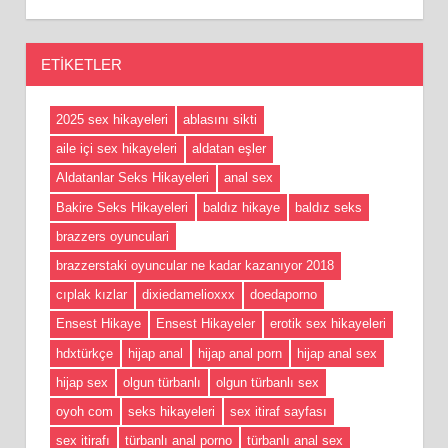
ETIKETLER
2025 sex hikayeleri
ablasını sikti
aile içi sex hikayeleri
aldatan eşler
Aldatanlar Seks Hikayeleri
anal sex
Bakire Seks Hikayeleri
baldız hikaye
baldız seks
brazzers oyunculari
brazzerstaki oyuncular ne kadar kazanıyor 2018
cıplak kızlar
dixiedamelioxxx
doedaporno
Ensest Hikaye
Ensest Hikayeler
erotik sex hikayeleri
hdxtürkçe
hijap anal
hijap anal porn
hijap anal sex
hijap sex
olgun türbanlı
olgun türbanlı sex
oyoh com
seks hikayeleri
sex itiraf sayfası
sex itirafı
türbanlı anal porno
türbanlı anal sex