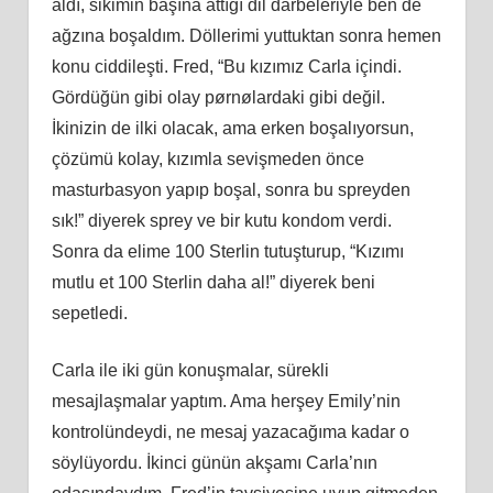
aldı, sikimin başına attığı dil darbeleriyle ben de
ağzına boşaldım. Döllerimi yuttuktan sonra hemen
konu ciddileşti. Fred, “Bu kızımız Carla içindi.
Gördüğün gibi olay pørnølardaki gibi değil.
İkinizin de ilki olacak, ama erken boşalıyorsun,
çözümü kolay, kızımla sevişmeden önce
masturbasyon yapıp boşal, sonra bu spreyden
sık!” diyerek sprey ve bir kutu kondom verdi.
Sonra da elime 100 Sterlin tutuşturup, “Kızımı
mutlu et 100 Sterlin daha al!” diyerek beni
sepetledi.
Carla ile iki gün konuşmalar, sürekli
mesajlaşmalar yaptım. Ama herşey Emily’nin
kontrolündeydi, ne mesaj yazacağıma kadar o
söylüyordu. İkinci günün akşamı Carla’nın