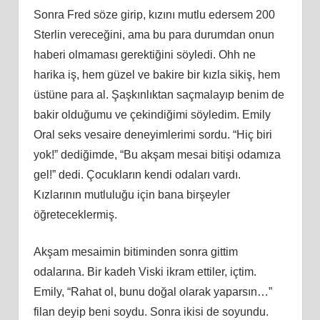
Sonra Fred söze girip, kızını mutlu edersem 200
Sterlin vereceğini, ama bu para durumdan onun
haberi olmaması gerektiğini söyledi. Ohh ne
harika iş, hem güzel ve bakire bir kızla sikiş, hem
üstüne para al. Şaşkınlıktan saçmalayıp benim de
bakir olduğumu ve çekindiğimi söyledim. Emily
Oral seks vesaire deneyimlerimi sordu. “Hiç biri
yok!” dediğimde, “Bu akşam mesai bitişi odamıza
gel!” dedi. Çocukların kendi odaları vardı.
Kızlarının mutluluğu için bana birşeyler
öğreteceklermiş.
Akşam mesaimin bitiminden sonra gittim
odalarına. Bir kadeh Viski ikram ettiler, içtim.
Emily, “Rahat ol, bunu doğal olarak yaparsın…”
filan deyip beni soydu. Sonra ikisi de soyundu.