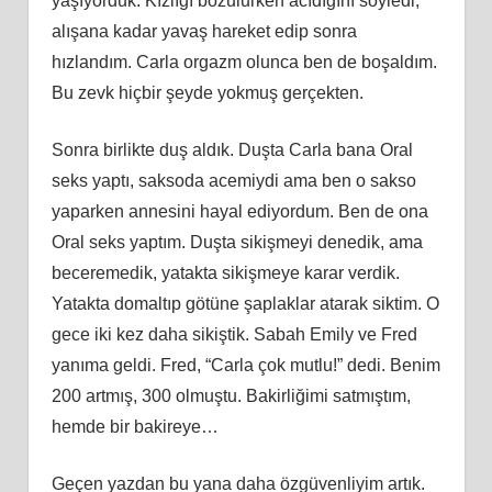
yaşıyorduk. Kızlığı bozulurken acıdığını söyledi,
alışana kadar yavaş hareket edip sonra
hızlandım. Carla orgazm olunca ben de boşaldım.
Bu zevk hiçbir şeyde yokmuş gerçekten.
Sonra birlikte duş aldık. Duşta Carla bana Oral
seks yaptı, saksoda acemiydi ama ben o sakso
yaparken annesini hayal ediyordum. Ben de ona
Oral seks yaptım. Duşta sikişmeyi denedik, ama
beceremedik, yatakta sikişmeye karar verdik.
Yatakta domaltıp götüne şaplaklar atarak siktim. O
gece iki kez daha sikiştik. Sabah Emily ve Fred
yanıma geldi. Fred, “Carla çok mutlu!” dedi. Benim
200 artmış, 300 olmuştu. Bakirliğimi satmıştım,
hemde bir bakireye…
Geçen yazdan bu yana daha özgüvenliyim artık.