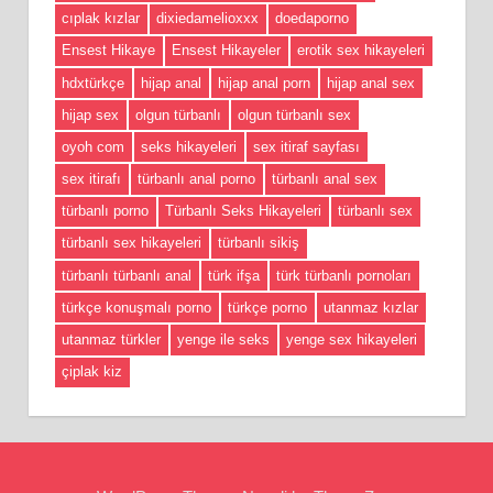
cıplak kızlar
dixiedamelioxxx
doedaporno
Ensest Hikaye
Ensest Hikayeler
erotik sex hikayeleri
hdxtürkçe
hijap anal
hijap anal porn
hijap anal sex
hijap sex
olgun türbanlı
olgun türbanlı sex
oyoh com
seks hikayeleri
sex itiraf sayfası
sex itirafı
türbanlı anal porno
türbanlı anal sex
türbanlı porno
Türbanlı Seks Hikayeleri
türbanlı sex
türbanlı sex hikayeleri
türbanlı sikiş
türbanlı türbanlı anal
türk ifşa
türk türbanlı pornoları
türkçe konuşmalı porno
türkçe porno
utanmaz kızlar
utanmaz türkler
yenge ile seks
yenge sex hikayeleri
çiplak kiz