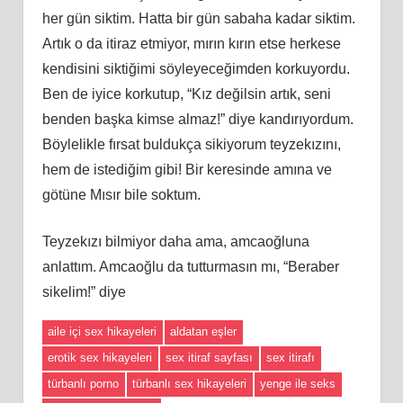
her gün siktim. Hatta bir gün sabaha kadar siktim.
Artık o da itiraz etmiyor, mırın kırın etse herkese
kendisini siktiğimi söyleyeceğimden korkuyordu.
Ben de iyice korkutup, “Kız değilsin artık, seni
benden başka kimse almaz!” diye kandırıyordum.
Böylelikle fırsat buldukça sikiyorum teyzekızını,
hem de istediğim gibi! Bir keresinde amına ve
götüne Mısır bile soktum.
Teyzekızı bilmiyor daha ama, amcaoğluna
anlattım. Amcaoğlu da tutturmasın mı, “Beraber
sikelim!” diye
aile içi sex hikayeleri
aldatan eşler
erotik sex hikayeleri
sex itiraf sayfası
sex itirafı
türbanlı porno
türbanlı sex hikayeleri
yenge ile seks