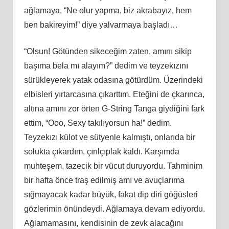
ağlamaya, “Ne olur yapma, biz akrabayız, hem
ben bakireyim!” diye yalvarmaya başladı…
“Olsun! Götünden sikeceğim zaten, amını sikip
başıma bela mı alayım?” dedim ve teyzekızını
sürükleyerek yatak odasına götürdüm. Üzerindeki
elbisleri yırtarcasına çıkarttım. Eteğini de çkarınca,
altına amını zor örten G-String Tanga giydiğini fark
ettim, “Ooo, Sexy takılıyorsun ha!” dedim.
Teyzekızı külot ve sütyenle kalmıştı, onlarıda bir
solukta çıkardım, çırılçıplak kaldı. Karşımda
muhteşem, tazecik bir vücut duruyordu. Tahminim
bir hafta önce traş edilmiş amı ve avuçlarıma
sığmayacak kadar büyük, fakat dip diri göğüsleri
gözlerimin önündeydi. Ağlamaya devam ediyordu.
Ağlamamasını, kendisinin de zevk alacağını