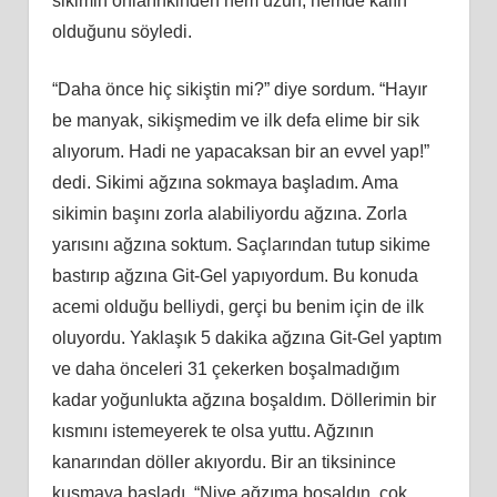
sikimin onlarınkinden hem uzun, hemde kalın
olduğunu söyledi.
“Daha önce hiç sikiştin mi?” diye sordum. “Hayır
be manyak, sikişmedim ve ilk defa elime bir sik
alıyorum. Hadi ne yapacaksan bir an evvel yap!”
dedi. Sikimi ağzına sokmaya başladım. Ama
sikimin başını zorla alabiliyordu ağzına. Zorla
yarısını ağzına soktum. Saçlarından tutup sikime
bastırıp ağzına Git-Gel yapıyordum. Bu konuda
acemi olduğu belliydi, gerçi bu benim için de ilk
oluyordu. Yaklaşık 5 dakika ağzına Git-Gel yaptım
ve daha önceleri 31 çekerken boşalmadığım
kadar yoğunlukta ağzına boşaldım. Döllerimin bir
kısmını istemeyerek te olsa yuttu. Ağzının
kanarından döller akıyordu. Bir an tiksinince
kusmaya başladı, “Niye ağzıma boşaldın, çok