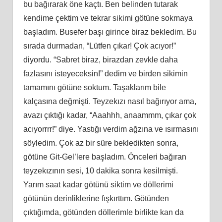
bu bağırarak öne kaçtı. Ben belinden tutarak
kendime çektim ve tekrar sikimi götüne sokmaya
başladım. Busefer başı girince biraz bekledim. Bu
sırada durmadan, “Lütfen çıkar! Çok acıyor!”
diyordu. “Sabret biraz, birazdan zevkle daha
fazlasını isteyeceksin!” dedim ve birden sikimin
tamamını götüne soktum. Taşaklarım bile
kalçasına değmişti. Teyzekızı nasıl bağırıyor ama,
avazı çıktığı kadar, “Aaahhh, anaammm, çıkar çok
acıyorrrr!” diye. Yastığı verdim ağzına ve ısırmasını
söyledim. Çok az bir süre bekledikten sonra,
götüne Git-Gel’lere başladım. Önceleri bağıran
teyzekızının sesi, 10 dakika sonra kesilmişti.
Yarım saat kadar götünü siktim ve döllerimi
götünün derinliklerine fışkırttım. Götünden
çıktığımda, götünden döllerimle birlikte kan da