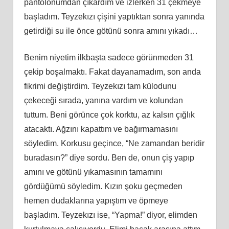
pantolonumdan çıkardım ve izlerken 31 çekmeye
başladım. Teyzekızı çişini yaptıktan sonra yanında
getirdiği su ile önce götünü sonra amını yıkadı…
Benim niyetim ilkbaşta sadece görünmeden 31
çekip boşalmaktı. Fakat dayanamadım, son anda
fikrimi değiştirdim. Teyzekızı tam külodunu
çekeceği sırada, yanına vardım ve kolundan
tuttum. Beni görünce çok korktu, az kalsın çığlık
atacaktı. Ağzını kapattım ve bağırmamasını
söyledim. Korkusu geçince, “Ne zamandan beridir
buradasın?” diye sordu. Ben de, onun çiş yapıp
amını ve götünü yıkamasının tamamını
gördüğümü söyledim. Kızın şoku geçmeden
hemen dudaklarına yapıştım ve öpmeye
başladım. Teyzekızı ise, “Yapma!” diyor, elimden