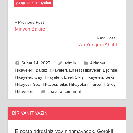
yenge sex hikayeleri
Yazı
Previous Post
Minyon Bakire
gezinmesi
Next Post
Ah Yengem Ahhhh
Şubat 14, 2025
admin
Aldatma
Hikayeleri
,
Baldız Hikayeleri
,
Ensest Hikayeler
,
Eşcinsel
Hikayeler
,
Gay Hikayeleri
,
Liseli Sikiş Hikayeleri
,
Seks
Hikayesi
,
Sex Hikayesi
,
Sikiş Hikayeleri
,
Türbanlı Sikiş
Hikayeleri
Leave a comment
BIR YANIT YAZIN
E-posta adresiniz yayınlanmayacak.
Gerekli