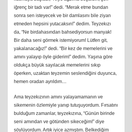
iğrenç bir tadı var!” dedi. “Merak etme bundan
sonra sen isteyecek ve bir damlasını bile ziyan
etmeden hepsini yutacaksın!” dedim. Teyzekızı
da, “Ne birdahasından bahsediyorsun manyak!
Bir daha seni görmek istemiyorum! Lütfen git,
yakalanacağız!” dedi. “Bir kez de memelerini ve
amını yalayıp öyle giderim!” dedim. Yaşına göre
oldukça büyük sayılacak memelerini sıkıp
öperken, uzaktan teyzemin seslendiğini duyunca,
hemen oradan ayrıldım…
Ama teyzekızının amını yalayamamanın ve
sikemenin özlemiyle yanıp tutuşuyordum. Fırsatını
bulduğum zamanlar, teyzekızına, “Günün birinde
seni amından ve götünden sikeceğim!” diye
söylüyordum. Artık iyice azmıştım. Belkediğim