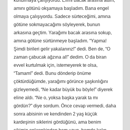
kurtulmaya çalışıyordu. Elimi bacak arasına attım,
amını götünü okşamaya başladım. Bana engel
olmaya çalışıyordu. Sadece sürteceğimi, amına
götüne sokmayacağımı söyleyerek, bunun
arkasına geçtim. Yarağımı bacak arasına sokup,
amına götüne sürtünmeye başladım. “Yapma!
Şimdi birileri gelir yakalanırız!” dedi. Ben de, “O
zaman çabucak ağzına al!” dedim. O da biran
evvel kurtulmak için, istemeyerek te olsa,
“Tamam!” dedi. Bunu dönderip önüme
çöktürdüğümde, yarağımı görünce şaşkınlığını
gizleyemedi, “Ne kadar büyük bu böyle!” diyerek
eline aldı. “Ne o, yoksa başka yarak ta mı
gördün?” diye sordum. Önce cevap vermedi, daha
sonra abisinin ve kendinden 2 yaş küçük
kardeşinin siklerini gördüğünü, ama benim