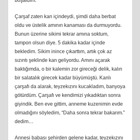
boşaldım.
Çarşaf zaten kan içindeydi, şimdi daha berbat
oldu ve üstelik amının kanaması da durmuyordu.
Bunun üzerine sikimi tekrar amına soktum,
tampon olsun diye. 5 dakika kadar içinde
bekledim. Sikim inince çıkarttım, artık çok az
sızıntı şeklinde kan geliyordu. Amını açarak
baktığımda, o bir kalemin zor gireceği delik, kalın
bir salatalık girecek kadar büyümüştü. Kanlı
çarşafı da alarak, teyzekızını kucakladım, banyoya
götürdüm. Çarşafı ve kendimizi yıkadıktan sonra
giyindik. Ben eve gittim, anneme kuzenimin evde
olmadığını söyledim, “Daha sonra tekrar bakarım.”
dedim…
Annesi babası şehirden gelene kadar, teyzekızını