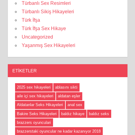
Türbanlı Sex Resimleri
Türbanlı Sikiş Hikayeleri
Türk İfşa
Türk İfşa Sex Hikaye
Uncategorized
Yaşanmış Sex Hikayeleri
ETIKETLER
2025 sex hikayeleri
ablasını sikti
aile içi sex hikayeleri
aldatan eşler
Aldatanlar Seks Hikayeleri
anal sex
Bakire Seks Hikayeleri
baldız hikaye
baldız seks
brazzers oyunculari
brazzerstaki oyuncular ne kadar kazanıyor 2018