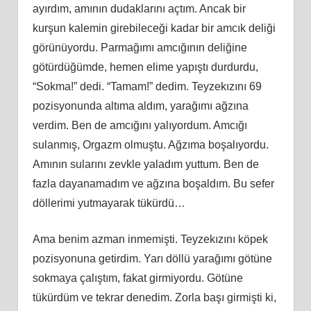
ayırdım, amının dudaklarını açtım. Ancak bir
kurşun kalemin girebileceği kadar bir amcık deliği
görünüyordu. Parmağımı amcığının deliğine
götürdüğümde, hemen elime yapıştı durdurdu,
“Sokma!” dedi. “Tamam!” dedim. Teyzekızını 69
pozisyonunda altıma aldım, yarağımı ağzına
verdim. Ben de amcığını yalıyordum. Amcığı
sulanmış, Orgazm olmuştu. Ağzıma boşalıyordu.
Amının sularını zevkle yaladım yuttum. Ben de
fazla dayanamadım ve ağzına boşaldım. Bu sefer
döllerimi yutmayarak tükürdü…
Ama benim azman inmemişti. Teyzekızını köpek
pozisyonuna getirdim. Yarı döllü yarağımı götüne
sokmaya çalıştım, fakat girmiyordu. Götüne
tükürdüm ve tekrar denedim. Zorla başı girmişti ki,