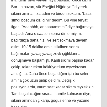
inandım!” diye yalvarmaya başladı. “Geçti kızım
Bor’un pazarı, sür Eşeğini Niğde’ye!” diyerek
sikimi amına hizaladım ve birden soktum, “Esas
şimdi bozdum kızlığını!” dedim. Bu yine feryat
figan, “Aaahhhh, annaaaammm!” diye bağırmaya
başladı. Ama o saatten sonra dinlermiyim,
bağırdıkça daha hızlı ve sert sokmaya devam
ettim. 10-15 dakika amını siktikten sonra
bağırmaları yavaş yavaş zevk çığlıklarına
dönüşmeye başlamıştı. Kanlı sikimi başına kadar
çekip, tekrar tekrar köklüyordum teyzekızının
amcığına. Daha önce boşaldığım için bu sefer
amına çok uzun gidip geldim. Değişik
pozisyonlarda, yarım saat kadar siktim teyzekızını.
Tam boşalacağım sırada, hamile kalmasın diye,
sikimi amından çıkarıp, göğüslerine ve yüzüne