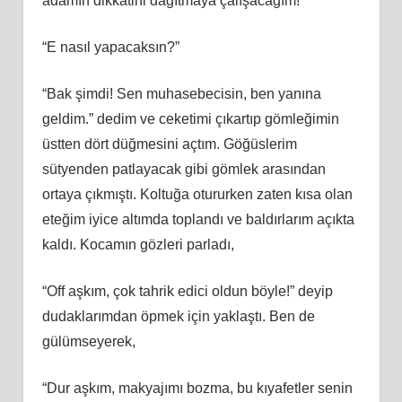
adamın dikkatini dağıtmaya çalışacağım!”
“E nasıl yapacaksın?”
“Bak şimdi! Sen muhasebecisin, ben yanına
geldim.” dedim ve ceketimi çıkartıp gömleğimin
üstten dört düğmesini açtım. Göğüslerim
sütyenden patlayacak gibi gömlek arasından
ortaya çıkmıştı. Koltuğa otururken zaten kısa olan
eteğim iyice altımda toplandı ve baldırlarım açıkta
kaldı. Kocamın gözleri parladı,
“Off aşkım, çok tahrik edici oldun böyle!” deyip
dudaklarımdan öpmek için yaklaştı. Ben de
gülümseyerek,
“Dur aşkım, makyajımı bozma, bu kıyafetler senin