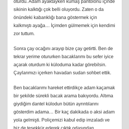
oturdu. Adam ayaktayken kumaş pantolonu içinde
sikinin kalktığı çok belli oluyordu. Zaten o da
önündeki kabarıklığı bana göstermek için
kalkmıştı ayağa… İçimden gülmemek için kendimi
zor tuttum.
Sonra çay ocağını arayıp bize çay getirtti. Ben de
tekrar yerime otururken bacaklarımı bu sefer iyice
açarak oturdum ki küloduma kadar görebilsin.
Çaylarımızı içerken havadan sudan sohbet ettik.
Ben bacaklarımı hareket ettirdikçe adam kaçamak
bir şekilde sürekli bacak arama bakıyordu. Altıma
giydiğim dantel külodun bütün ayrıntılarını
gösterdim adama… Bir kaç dakikada o aksi adam
yola gelmişti. Poliçemizi kabul edip imzaladı ve
biz de teşekkür ederek çıktık odasından…