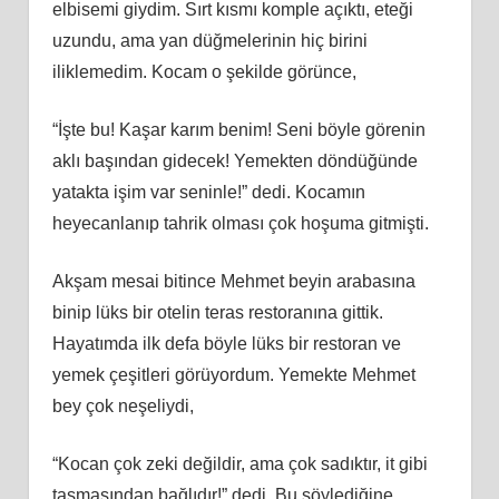
elbisemi giydim. Sırt kısmı komple açıktı, eteği
uzundu, ama yan düğmelerinin hiç birini
iliklemedim. Kocam o şekilde görünce,
“İşte bu! Kaşar karım benim! Seni böyle görenin
aklı başından gidecek! Yemekten döndüğünde
yatakta işim var seninle!” dedi. Kocamın
heyecanlanıp tahrik olması çok hoşuma gitmişti.
Akşam mesai bitince Mehmet beyin arabasına
binip lüks bir otelin teras restoranına gittik.
Hayatımda ilk defa böyle lüks bir restoran ve
yemek çeşitleri görüyordum. Yemekte Mehmet
bey çok neşeliydi,
“Kocan çok zeki değildir, ama çok sadıktır, it gibi
tasmasından bağlıdır!” dedi. Bu söylediğine