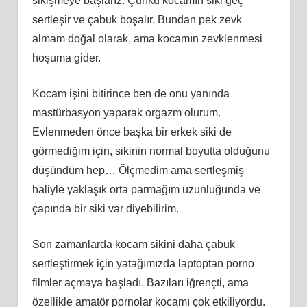
sikişmeye başlarız. Çünkü kocamın siki geç
sertleşir ve çabuk boşalır. Bundan pek zevk
almam doğal olarak, ama kocamın zevklenmesi
hoşuma gider.
Kocam işini bitirince ben de onu yanında
mastürbasyon yaparak orgazm olurum.
Evlenmeden önce başka bir erkek siki de
görmediğim için, sikinin normal boyutta olduğunu
düşündüm hep… Ölçmedim ama sertleşmiş
haliyle yaklaşık orta parmağım uzunluğunda ve
çapında bir siki var diyebilirim.
Son zamanlarda kocam sikini daha çabuk
sertleştirmek için yatağımızda laptoptan porno
filmler açmaya başladı. Bazıları iğrençti, ama
özellikle amatör pornolar kocamı çok etkiliyordu.