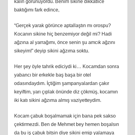
kalın görünüyordu. Benim sikine dikkatlice
baktığımı fark edince,
“Gerçek yarak görünce aptallaştın mı orospu?
Kocanın sikine hiç benzemiyor değil mi? Hadi
ağzına al yarrağımı, önce senin şu amcık ağzını
sikeyim!” deyip sikini ağzıma soktu.
Her şey öyle tahrik ediciydi ki… Kocamdan sonra
yabancı bir erkekle baş başa bir otel
odasındaydım. İçtiğim şampanyalardan çakır
keyiftim, yarı çıplak önünde diz çökmüş, kocamın
iki katı sikini ağzıma almış vaziyetteydim.
Kocam çabuk boşalmamak için bana pek sakso
çektirmezdi. Ben de Mehmet bey hemen boşalsın
da bu iş çabuk bitsin diye sikini emip yalamaya