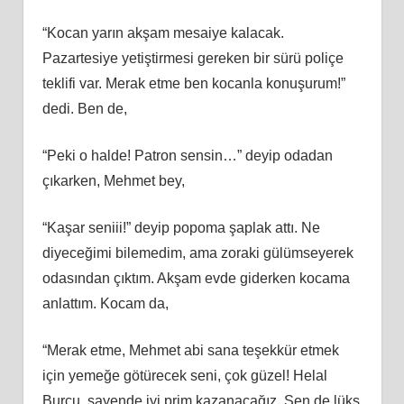
“Kocan yarın akşam mesaiye kalacak.
Pazartesiye yetiştirmesi gereken bir sürü poliçe
teklifi var. Merak etme ben kocanla konuşurum!”
dedi. Ben de,
“Peki o halde! Patron sensin…” deyip odadan
çıkarken, Mehmet bey,
“Kaşar seniii!” deyip popoma şaplak attı. Ne
diyeceğimi bilemedim, ama zoraki gülümseyerek
odasından çıktım. Akşam evde giderken kocama
anlattım. Kocam da,
“Merak etme, Mehmet abi sana teşekkür etmek
için yemeğe götürecek seni, çok güzel! Helal
Burcu, sayende iyi prim kazanacağız. Sen de lüks