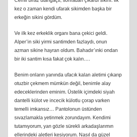
Cemil biraz utangaçtı, sonradan çıkardı sikini. İlk
kez o zaman kendi ufarak sikimden başka bir
erkeğin sikini gördüm.
Ve ilk kez erkeklik organı bana çekici geldi.
Alper’in siki yirmi santimden fazlaydı, onun
azman sikine hayran oldum. Bahadır’ınki ondan
bir iki santim kısa fakat çok kalın….
Benim onların yanında ufacık kalan aletimi çıkarıp
otuzbir çekmem mümkün değil, benimle alay
edeceklerinden eminim. Üstelik içimdeki siyah
dantelli külot ve incecik külotlu çorap varken
temelli imkansız… Pantolonun üstünden
sıvazlamakla yetinmek zorundayım. Kendimi
tutamıyorum, yan gözle sürekli arkadaşlarımın
ellerindeki aletleri kesiyorum. Nasıl da güzel