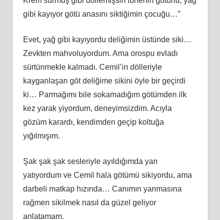
Krem sürmüş gibi döllemişsin ibnenin götünü, yağ
gibi kayıyor götü anasını siktiğimin çocuğu…”
Evet, yağ gibi kayıyordu deliğimin üstünde siki…
Zevkten mahvoluyordum. Ama orospu evladı
sürtünmekle kalmadı. Cemil’in dölleriyle
kayganlaşan göt deliğime sikini öyle bir geçirdi
ki… Parmağımı bile sokamadığım götümden ilk
kez yarak yiyordum, deneyimsizdim. Acıyla
gözüm karardı, kendimden geçip koltuğa
yığılmışım.
Şak şak şak sesleriyle ayıldığımda yan
yatıyordum ve Cemil hala götümü sikiyordu, ama
darbeli matkap hızında… Canımın yanmasına
rağmen sikilmek nasıl da güzel geliyor
anlatamam.