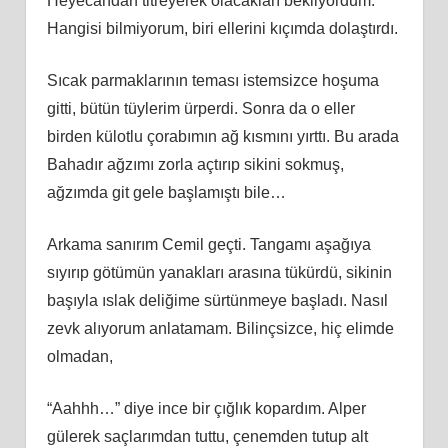
Heyecandan titreyerek olacakları bekliyordum.
Hangisi bilmiyorum, biri ellerini kıçımda dolaştırdı.
Sıcak parmaklarının teması istemsizce hoşuma
gitti, bütün tüylerim ürperdi. Sonra da o eller
birden külotlu çorabımın ağ kısmını yırttı. Bu arada
Bahadır ağzımı zorla açtırıp sikini sokmuş,
ağzımda git gele başlamıştı bile…
Arkama sanırım Cemil geçti. Tangamı aşağıya
sıyırıp götümün yanakları arasına tükürdü, sikinin
başıyla ıslak deliğime sürtünmeye başladı. Nasıl
zevk alıyorum anlatamam. Bilinçsizce, hiç elimde
olmadan,
“Aahhh…” diye ince bir çığlık kopardım. Alper
gülerek saçlarımdan tuttu, çenemden tutup alt