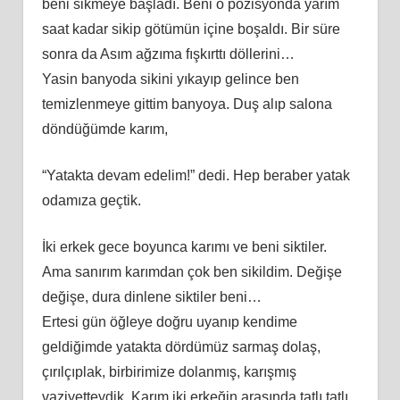
beni sikmeye başladı. Beni o pozisyonda yarım
saat kadar sikip götümün içine boşaldı. Bir süre
sonra da Asım ağzıma fışkırttı döllerini…
Yasin banyoda sikini yıkayıp gelince ben
temizlenmeye gittim banyoya. Duş alıp salona
döndüğümde karım,
“Yatakta devam edelim!” dedi. Hep beraber yatak
odamıza geçtik.
İki erkek gece boyunca karımı ve beni siktiler.
Ama sanırım karımdan çok ben sikildim. Değişe
değişe, dura dinlene siktiler beni…
Ertesi gün öğleye doğru uyanıp kendime
geldiğimde yatakta dördümüz sarmaş dolaş,
çırılçıplak, birbirimize dolanmış, karışmış
vaziyetteydik. Karım iki erkeğin arasında tatlı tatlı,