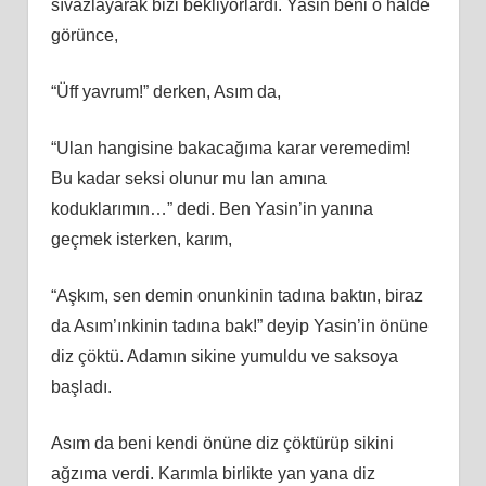
sıvazlayarak bizi bekliyorlardı. Yasin beni o halde
görünce,
“Üff yavrum!” derken, Asım da,
“Ulan hangisine bakacağıma karar veremedim!
Bu kadar seksi olunur mu lan amına
koduklarımın…” dedi. Ben Yasin’in yanına
geçmek isterken, karım,
“Aşkım, sen demin onunkinin tadına baktın, biraz
da Asım’ınkinin tadına bak!” deyip Yasin’in önüne
diz çöktü. Adamın sikine yumuldu ve saksoya
başladı.
Asım da beni kendi önüne diz çöktürüp sikini
ağzıma verdi. Karımla birlikte yan yana diz