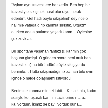
“Aşkım aynı travestilere benzedin. Ben hep bir
travestiyle sikişmek nasıl olur diye merak
ederdim. Gel hadi böyle sikişelim!” deyince o
halimle yatağa girip karımla sikiştik. Orgazm
olurken adeta patlama yaşadı karım… Öylesine
çok zevk aldı.
Bu spontane yaşanan fantazi (!) karımın çok
hoşuna gitmişti. O günden sonra beni artık hep
travesti kılığına büründürüp öyle sikişiyordu
benimle… Hatta sikişmediğimiz zaman bile evin
içinde o halde dolaşmamı istiyordu.
Benim de canıma minnet tabii… Kırıta kırıta, kadın
sesiyle konuşarak karımın tacizlerine maruz
kalıyordum. İkimiz de bayılıyorduk buna…