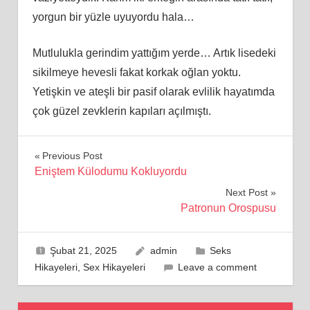
yorgun bir yüzle uyuyordu hala…
Mutlulukla gerindim yattığım yerde… Artık lisedeki
sikilmeye hevesli fakat korkak oğlan yoktu.
Yetişkin ve ateşli bir pasif olarak evlilik hayatımda
çok güzel zevklerin kapıları açılmıştı.
Yazı
Previous Post
Eniştem Külodumu Kokluyordu
gezinmesi
Next Post
Patronun Orospusu
Şubat 21, 2025
admin
Seks
Hikayeleri
,
Sex Hikayeleri
Leave a comment