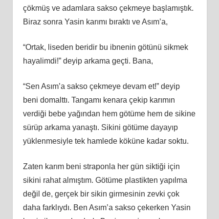
çökmüş ve adamlara sakso çekmeye başlamıştık.
Biraz sonra Yasin karımı bıraktı ve Asım’a,
“Ortak, liseden beridir bu ibnenin götünü sikmek
hayalimdi!” deyip arkama geçti. Bana,
“Sen Asım’a sakso çekmeye devam et!” deyip
beni domalttı. Tangamı kenara çekip karımın
verdiği bebe yağından hem götüme hem de sikine
sürüp arkama yanaştı. Sikini götüme dayayıp
yüklenmesiyle tek hamlede köküne kadar soktu.
Zaten karım beni straponla her gün siktiği için
sikini rahat almıştım. Götüme plastikten yapılma
değil de, gerçek bir sikin girmesinin zevki çok
daha farklıydı. Ben Asım’a sakso çekerken Yasin