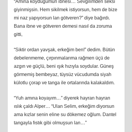
“Amına koyduğumun ibnesi… Sevgilimden seksi
giyinmişsin. Hem sikilmek istiyorsun, hem de bize
mi naz yapıyorsun lan götveren?” diye bağırdı.
Bana ibne ve götveren demesi nasıl da zoruma
gitti,
“Siktir ordan yavşak, erkeğim ben!” dedim. Bütün
debelenmeme, çırpınmalarıma rağmen üçü de
azgın ve güçlü, beni ışık hızıyla soydular. Güneş
görmemiş bembeyaz, tüysüz vücudumda siyah
külotlu çorap ve tanga ile ortalarında kalakaldım.
“Yuh amına koyayım…” diyerek hayran hayran
ıslık çaldı Alper… “Ulan Selim, erkeğim diyorsun
ama kızlar senin eline su dökemez oğlum. Dantel
tangayla fıstık gibi olmuşsun lan…”