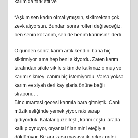
karım da fark etti ve
“Aşkım sen kadın olmalıymışsın, sikilmekten çok
zevk alıyorsun. Bundan sonra rolleri değişeceğiz,
ben senin kocanım, sen de benim karımsın!” dedi.
O günden sonra karım artık kendini bana hiç
siktirmiyor, ama hep beni sikiyordu. Zaten karım
tarafından sikile sikile sikim de kalkmaz olmuş ve
karımı sikmeyi canım hiç istemiyordu. Varsa yoksa
karım ve siyah deri kayışlarla önüne bağlı
straponu…
Bir cumartesi gecesi karımla bara gitmiştik. Canlı
müzik eşliğinde yemek yiyor, rakı şarap
gidiyorduk. Kafalar güzelleşti, karım coştu, arada
kalkıp oynuyor, oryantal filan mini eteğiyle
döktürüyor. Bir ara karşı masaya iki erkek geldi.