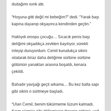
dudağımı ısırık attı.
“Hoşuna gitti değil mi bebeğim?” dedi. “Yarak başı
kapına dayanıp okşayınca kendinden geçtin.”
Haklıydı orospu çocuğu… Sıcacık penis başı
deliğimi okşadıkça zevkten bayılıyor, sürekli
inleyip duruyordum. Cemil kurudukça sikini
ıslatarak biraz daha deliğime sürtüne sürtüne
götümün yanakları arasına boşaldı, kenara
çekildi.
Bahadır yavşağı geçti arkama… Bu kez balta sapı
gibi sikini o sürtmeye başladı.
“Ulan Cemil, benim tükürmeme lüzum kalmadı.