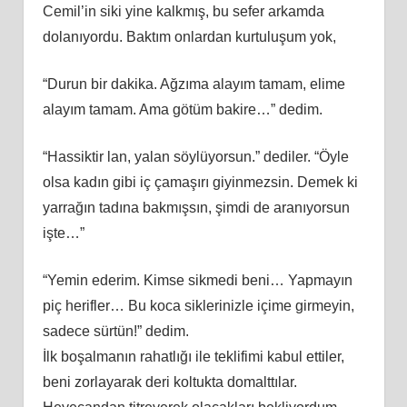
Cemil’in siki yine kalkmış, bu sefer arkamda
dolanıyordu. Baktım onlardan kurtuluşum yok,
“Durun bir dakika. Ağzıma alayım tamam, elime
alayım tamam. Ama götüm bakire…” dedim.
“Hassiktir lan, yalan söylüyorsun.” dediler. “Öyle
olsa kadın gibi iç çamaşırı giyinmezsin. Demek ki
yarrağın tadına bakmışsın, şimdi de aranıyorsun
işte…”
“Yemin ederim. Kimse sikmedi beni… Yapmayın
piç herifler… Bu koca siklerinizle içime girmeyin,
sadece sürtün!” dedim.
İlk boşalmanın rahatlığı ile teklifimi kabul ettiler,
beni zorlayarak deri koltukta domalttılar.