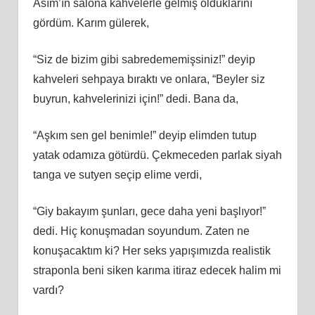
Asım’ın salona kahvelerle gelmiş olduklarını
gördüm. Karım gülerek,
“Siz de bizim gibi sabredememişsiniz!” deyip
kahveleri sehpaya bıraktı ve onlara, “Beyler siz
buyrun, kahvelerinizi için!” dedi. Bana da,
“Aşkım sen gel benimle!” deyip elimden tutup
yatak odamıza götürdü. Çekmeceden parlak siyah
tanga ve sutyen seçip elime verdi,
“Giy bakayım şunları, gece daha yeni başlıyor!”
dedi. Hiç konuşmadan soyundum. Zaten ne
konuşacaktım ki? Her seks yapışımızda realistik
straponla beni siken karıma itiraz edecek halim mi
vardı?