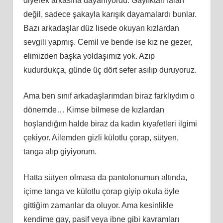
diyerek arkasına dayanıyordu. Gaylıktan falan
değil, sadece şakayla karışık dayamalardı bunlar.
Bazı arkadaşlar düz lisede okuyan kızlardan
sevgili yapmış. Cemil ve bende ise kız ne gezer,
elimizden başka yoldaşımız yok. Azıp
kudurdukça, günde üç dört sefer asılıp duruyoruz.
Ama ben sınıf arkadaşlarımdan biraz farklıydım o
dönemde… Kimse bilmese de kızlardan
hoşlandığım halde biraz da kadın kıyafetleri ilgimi
çekiyor. Ailemden gizli külotlu çorap, sütyen,
tanga alıp giyiyorum.
Hatta sütyen olmasa da pantolonumun altında,
içime tanga ve külotlu çorap giyip okula öyle
gittiğim zamanlar da oluyor. Ama kesinlikle
kendime gay, pasif veya ibne gibi kavramları