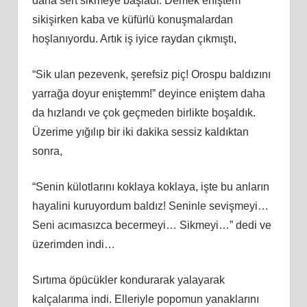
daha sert sikmeye başladı. Demek eniştem
sikişirken kaba ve küfürlü konuşmalardan
hoşlanıyordu. Artık iş iyice raydan çıkmıştı,
“Sik ulan pezevenk, şerefsiz piç! Orospu baldızını
yarrağa doyur eniştemm!” deyince eniştem daha
da hızlandı ve çok geçmeden birlikte boşaldık.
Üzerime yığılıp bir iki dakika sessiz kaldıktan
sonra,
“Senin külotlarını koklaya koklaya, işte bu anların
hayalini kuruyordum baldız! Seninle sevişmeyi…
Seni acımasızca becermeyi… Sikmeyi…” dedi ve
üzerimden indi…
Sırtıma öpücükler kondurarak yalayarak
kalçalarıma indi. Elleriyle popomun yanaklarını