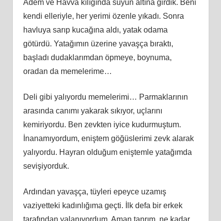
Adem ve Havva kılığında suyun altına girdik. Beni
kendi elleriyle, her yerimi özenle yıkadı. Sonra
havluya sarıp kucağına aldı, yatak odama
götürdü. Yatağımın üzerine yavaşça bıraktı,
başladı dudaklarımdan öpmeye, boynuma,
oradan da memelerime…
Deli gibi yalıyordu memelerimi… Parmaklarının
arasında canımı yakarak sıkıyor, uçlarını
kemiriyordu. Ben zevkten iyice kudurmuştum.
İnanamıyordum, eniştem göğüslerimi zevk alarak
yalıyordu. Hayran olduğum eniştemle yatağımda
sevişiyorduk.
Ardından yavaşça, tüyleri epeyce uzamış
vaziyetteki kadınlığıma geçti. İlk defa bir erkek
tarafından yalanıyordum. Aman tanrım, ne kadar