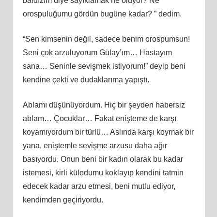
baldızım diye sayıklamak ne oluyor? Ne
orospuluğumu gördün bugüne kadar? ” dedim.
“Sen kimsenin değil, sadece benim orospumsun!
Seni çok arzuluyorum Gülay’ım… Hastayım
sana… Seninle sevişmek istiyorum!” deyip beni
kendine çekti ve dudaklarıma yapıştı.
Ablamı düşünüyordum. Hiç bir şeyden habersiz
ablam… Çocuklar… Fakat enişteme de karşı
koyamıyordum bir türlü… Aslında karşı koymak bir
yana, eniştemle sevişme arzusu daha ağır
basıyordu. Onun beni bir kadın olarak bu kadar
istemesi, kirli külodumu koklayıp kendini tatmin
edecek kadar arzu etmesi, beni mutlu ediyor,
kendimden geçiriyordu.