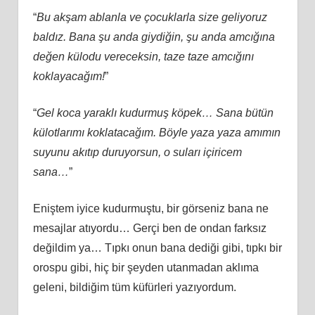
“
Bu akşam ablanla ve çocuklarla size geliyoruz
baldız. Bana şu anda giydiğin, şu anda amcığına
değen külodu vereceksin, taze taze amcığını
koklayacağım!
”
“
Gel koca yaraklı kudurmuş köpek… Sana bütün
külotlarımı koklatacağım. Böyle yaza yaza amımın
suyunu akıtıp duruyorsun, o suları içiricem
sana…
”
Eniştem iyice kudurmuştu, bir görseniz bana ne
mesajlar atıyordu… Gerçi ben de ondan farksız
değildim ya… Tıpkı onun bana dediği gibi, tıpkı bir
orospu gibi, hiç bir şeyden utanmadan aklıma
geleni, bildiğim tüm küfürleri yazıyordum.