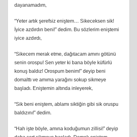
dayanamadım,
“Yeter artık şerefsiz eniştem… Sikeceksen sik!
İyice azdırdın beni!” dedim. Bu sözlerim eniştemi
iyice azdırdı,
“Sikecem merak etme, dağıtacam amını götünü
senin orospu! Sen yeter ki bana böyle küfürlü
konuş baldız! Orospum benim!” deyip beni
domalttı ve amıma yarağını sokup sikmeye
başladı. Eniştemin altında inleyerek,
“Sik beni eniştem, ablamı siktiğin gibi sik oruspu
baldızını!” dedim.
“Hah işte böyle, amına koduğumun zillisi!” deyip