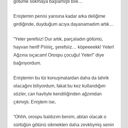
götüme sokmaya başlamıştı bile…
Eniştemin penisi yarısına kadar arka deliğime
girdiğinde, duyduğum acıya dayanamadım artık…
“Yeter şerefsiz! Dur artık, parçaladın götümü,
hayvan herif! Piiiiiiç, şerefsiiz… köpeeeekk! Yeter!
Ağzına sıçacam! Orospu çocuğu! Yeter!” diye
bağırıyordum.
Eniştemin bu tür konuşmalardan daha da tahrik
olacağını biliyordum, fakat bu kez kullandığım
sözler, can havliyle kendiliğinden ağzımdan
çıkmıştı. Eniştem ise,
“Ohhh, orospu baldızım benim, ablan olacak o
sürtüğün götünü sikmekten daha zevkliymiş senin