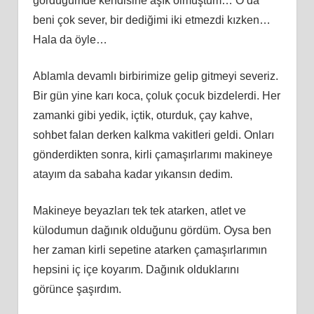
gördüğümde kendisine aşık olmuştum… O da
beni çok sever, bir dediğimi iki etmezdi kızken…
Hala da öyle…
Ablamla devamlı birbirimize gelip gitmeyi severiz.
Bir gün yine karı koca, çoluk çocuk bizdelerdi. Her
zamanki gibi yedik, içtik, oturduk, çay kahve,
sohbet falan derken kalkma vakitleri geldi. Onları
gönderdikten sonra, kirli çamaşırlarımı makineye
atayım da sabaha kadar yıkansın dedim.
Makineye beyazları tek tek atarken, atlet ve
külodumun dağınık olduğunu gördüm. Oysa ben
her zaman kirli sepetine atarken çamaşırlarımın
hepsini iç içe koyarım. Dağınık olduklarını
görünce şaşırdım.