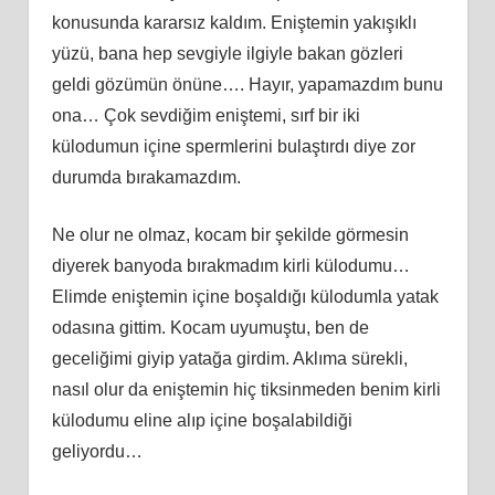
konusunda kararsız kaldım. Eniştemin yakışıklı
yüzü, bana hep sevgiyle ilgiyle bakan gözleri
geldi gözümün önüne…. Hayır, yapamazdım bunu
ona… Çok sevdiğim eniştemi, sırf bir iki
külodumun içine spermlerini bulaştırdı diye zor
durumda bırakamazdım.
Ne olur ne olmaz, kocam bir şekilde görmesin
diyerek banyoda bırakmadım kirli külodumu…
Elimde eniştemin içine boşaldığı külodumla yatak
odasına gittim. Kocam uyumuştu, ben de
geceliğimi giyip yatağa girdim. Aklıma sürekli,
nasıl olur da eniştemin hiç tiksinmeden benim kirli
külodumu eline alıp içine boşalabildiği
geliyordu…