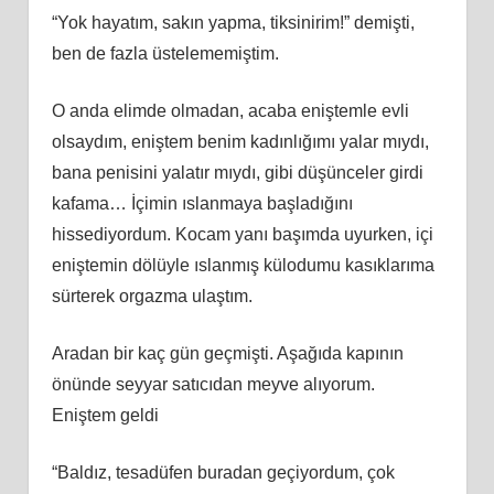
“Yok hayatım, sakın yapma, tiksinirim!” demişti,
ben de fazla üstelememiştim.
O anda elimde olmadan, acaba eniştemle evli
olsaydım, eniştem benim kadınlığımı yalar mıydı,
bana penisini yalatır mıydı, gibi düşünceler girdi
kafama… İçimin ıslanmaya başladığını
hissediyordum. Kocam yanı başımda uyurken, içi
eniştemin dölüyle ıslanmış külodumu kasıklarıma
sürterek orgazma ulaştım.
Aradan bir kaç gün geçmişti. Aşağıda kapının
önünde seyyar satıcıdan meyve alıyorum.
Eniştem geldi
“Baldız, tesadüfen buradan geçiyordum, çok