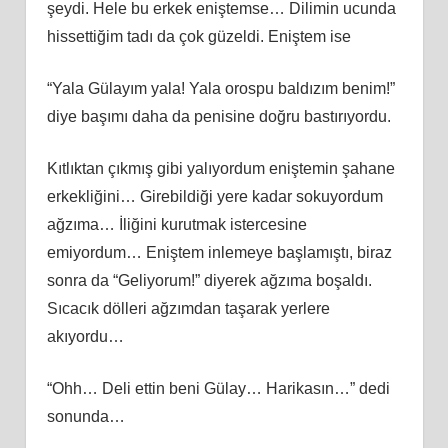
şeydi. Hele bu erkek eniştemse… Dilimin ucunda
hissettiğim tadı da çok güzeldi. Eniştem ise
“Yala Gülayım yala! Yala orospu baldızım benim!”
diye başımı daha da penisine doğru bastırıyordu.
Kıtlıktan çıkmış gibi yalıyordum eniştemin şahane
erkekliğini… Girebildiği yere kadar sokuyordum
ağzıma… İliğini kurutmak istercesine
emiyordum… Eniştem inlemeye başlamıştı, biraz
sonra da “Geliyorum!” diyerek ağzıma boşaldı.
Sıcacık dölleri ağzımdan taşarak yerlere
akıyordu…
“Ohh… Deli ettin beni Gülay… Harikasın…” dedi
sonunda…