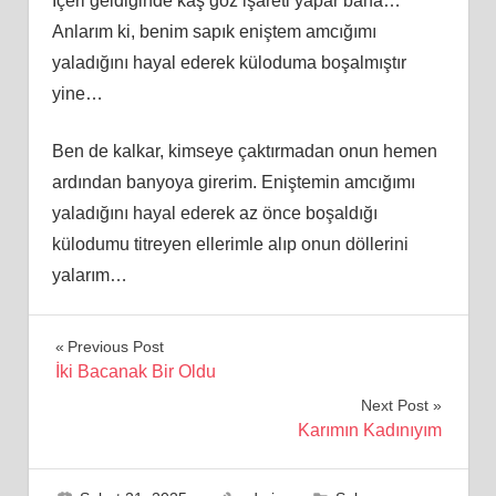
İçeri geldiğinde kaş göz işareti yapar bana…
Anlarım ki, benim sapık eniştem amcığımı
yaladığını hayal ederek küloduma boşalmıştır
yine…
Ben de kalkar, kimseye çaktırmadan onun hemen
ardından banyoya girerim. Eniştemin amcığımı
yaladığını hayal ederek az önce boşaldığı
külodumu titreyen ellerimle alıp onun döllerini
yalarım…
Yazı
Previous Post
İki Bacanak Bir Oldu
gezinmesi
Next Post
Karımın Kadınıyım